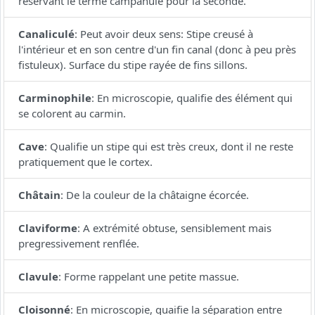
réservant le terme campanulé pour la seconde.
Canaliculé
:
Peut avoir deux sens: Stipe creusé à
l'intérieur et en son centre d'un fin canal (donc à peu près
fistuleux). Surface du stipe rayée de fins sillons.
Carminophile
:
En microscopie, qualifie des élément qui
se colorent au carmin.
Cave
:
Qualifie un stipe qui est très creux, dont il ne reste
pratiquement que le cortex.
Châtain
:
De la couleur de la châtaigne écorcée.
Claviforme
:
A extrémité obtuse, sensiblement mais
pregressivement renflée.
Clavule
:
Forme rappelant une petite massue.
Cloisonné
:
En microscopie, quaifie la séparation entre