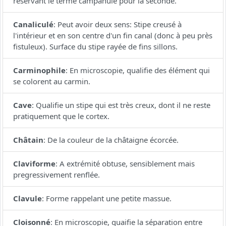
réservant le terme campanulé pour la seconde.
Canaliculé
:
Peut avoir deux sens: Stipe creusé à
l'intérieur et en son centre d'un fin canal (donc à peu près
fistuleux). Surface du stipe rayée de fins sillons.
Carminophile
:
En microscopie, qualifie des élément qui
se colorent au carmin.
Cave
:
Qualifie un stipe qui est très creux, dont il ne reste
pratiquement que le cortex.
Châtain
:
De la couleur de la châtaigne écorcée.
Claviforme
:
A extrémité obtuse, sensiblement mais
pregressivement renflée.
Clavule
:
Forme rappelant une petite massue.
Cloisonné
:
En microscopie, quaifie la séparation entre