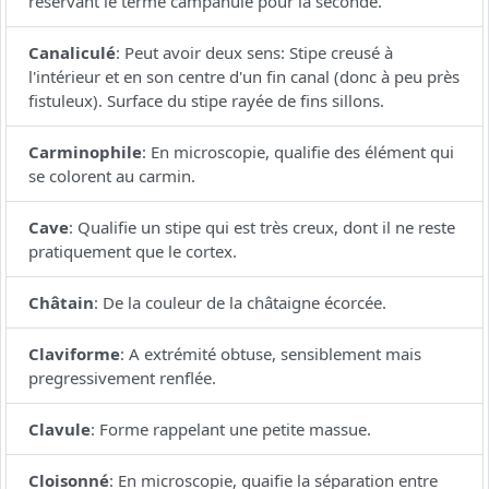
réservant le terme campanulé pour la seconde.
Canaliculé
:
Peut avoir deux sens: Stipe creusé à
l'intérieur et en son centre d'un fin canal (donc à peu près
fistuleux). Surface du stipe rayée de fins sillons.
Carminophile
:
En microscopie, qualifie des élément qui
se colorent au carmin.
Cave
:
Qualifie un stipe qui est très creux, dont il ne reste
pratiquement que le cortex.
Châtain
:
De la couleur de la châtaigne écorcée.
Claviforme
:
A extrémité obtuse, sensiblement mais
pregressivement renflée.
Clavule
:
Forme rappelant une petite massue.
Cloisonné
:
En microscopie, quaifie la séparation entre