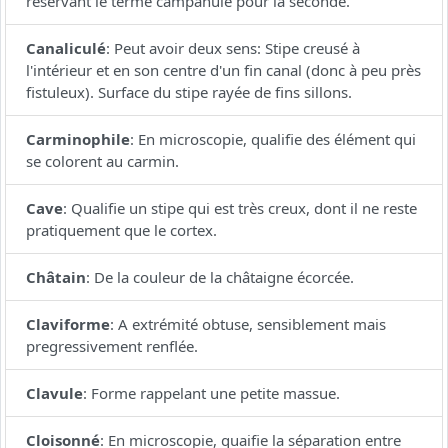
réservant le terme campanulé pour la seconde.
Canaliculé
:
Peut avoir deux sens: Stipe creusé à
l'intérieur et en son centre d'un fin canal (donc à peu près
fistuleux). Surface du stipe rayée de fins sillons.
Carminophile
:
En microscopie, qualifie des élément qui
se colorent au carmin.
Cave
:
Qualifie un stipe qui est très creux, dont il ne reste
pratiquement que le cortex.
Châtain
:
De la couleur de la châtaigne écorcée.
Claviforme
:
A extrémité obtuse, sensiblement mais
pregressivement renflée.
Clavule
:
Forme rappelant une petite massue.
Cloisonné
:
En microscopie, quaifie la séparation entre