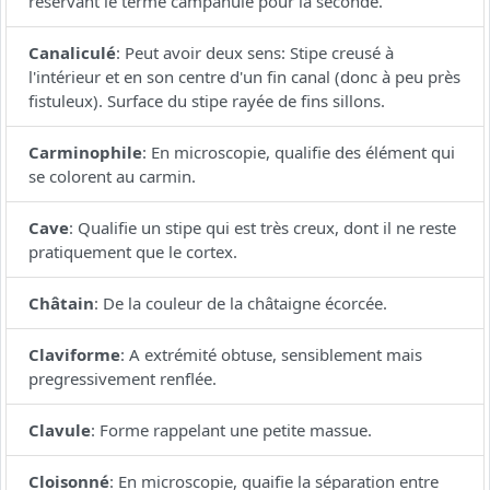
réservant le terme campanulé pour la seconde.
Canaliculé
:
Peut avoir deux sens: Stipe creusé à
l'intérieur et en son centre d'un fin canal (donc à peu près
fistuleux). Surface du stipe rayée de fins sillons.
Carminophile
:
En microscopie, qualifie des élément qui
se colorent au carmin.
Cave
:
Qualifie un stipe qui est très creux, dont il ne reste
pratiquement que le cortex.
Châtain
:
De la couleur de la châtaigne écorcée.
Claviforme
:
A extrémité obtuse, sensiblement mais
pregressivement renflée.
Clavule
:
Forme rappelant une petite massue.
Cloisonné
:
En microscopie, quaifie la séparation entre