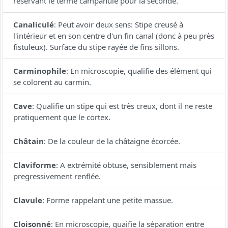
réservant le terme campanulé pour la seconde.
Canaliculé
:
Peut avoir deux sens: Stipe creusé à
l'intérieur et en son centre d'un fin canal (donc à peu près
fistuleux). Surface du stipe rayée de fins sillons.
Carminophile
:
En microscopie, qualifie des élément qui
se colorent au carmin.
Cave
:
Qualifie un stipe qui est très creux, dont il ne reste
pratiquement que le cortex.
Châtain
:
De la couleur de la châtaigne écorcée.
Claviforme
:
A extrémité obtuse, sensiblement mais
pregressivement renflée.
Clavule
:
Forme rappelant une petite massue.
Cloisonné
:
En microscopie, quaifie la séparation entre