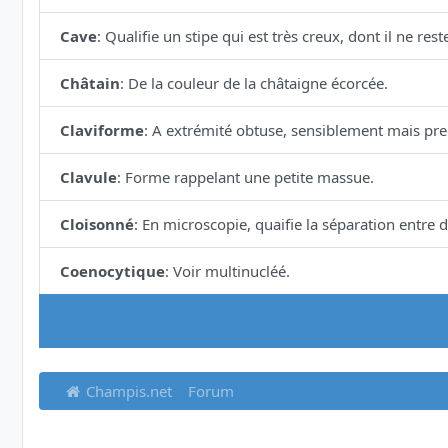
Cave
:
Qualifie un stipe qui est très creux, dont il ne re
Châtain
:
De la couleur de la châtaigne écorcée.
Claviforme
:
A extrémité obtuse, sensiblement mais pre
Clavule
:
Forme rappelant une petite massue.
Cloisonné
:
En microscopie, quaifie la séparation entre
Coenocytique
:
Voir multinucléé.
Champis.net
Forum