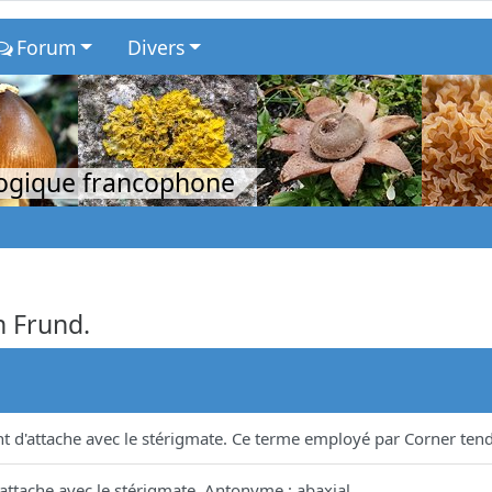
Forum
Divers
logique francophone
n Frund.
nt d'attache avec le stérigmate. Ce terme employé par Corner tend
'attache avec le stérigmate. Antonyme : abaxial.