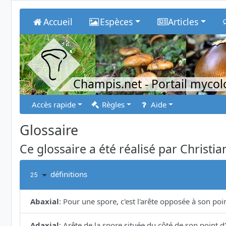
Accueil
Espèces
Articles
Champis.net
- Portail myco
Accès rapide
Règles
Aide
Glossaire
Ce glossaire a été réalisé par Christia
définitions
25
Abaxial
:
Pour une spore, c'est l'arête opposée à son poi
Adaxial
:
Arête de la spore située du côté de son point d