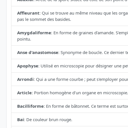
Affleurant
:
Qui se trouve au même niveau que les organe
pas le sommet des basides.
Amygdaliforme
:
En forme de graines d'amande. S'empl
pointu.
Anse d'anastomose
:
Synonyme de boucle. Ce dernier te
Apophyse
:
Utilisé en microscopie pour désigner une petit
Arrondi
:
Qui a une forme courbe ; peut s'employer pour 
Article
:
Portion homogène d'un organe en microscopie
Bacilliforme
:
En forme de bâtonnet. Ce terme est surtou
Bai
:
De couleur brun rouge.