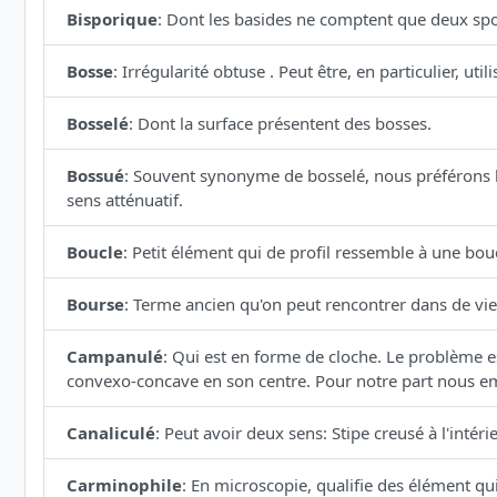
Bisporique
:
Dont les basides ne comptent que deux spor
Bosse
:
Irrégularité obtuse . Peut être, en particulier, u
Bosselé
:
Dont la surface présentent des bosses.
Bossué
:
Souvent synonyme de bosselé, nous préférons l
sens atténuatif.
Boucle
:
Petit élément qui de profil ressemble à une bouc
Bourse
:
Terme ancien qu'on peut rencontrer dans de vie
Campanulé
:
Qui est en forme de cloche. Le problème est
convexo-concave en son centre. Pour notre part nous e
Canaliculé
:
Peut avoir deux sens: Stipe creusé à l'intéri
Carminophile
:
En microscopie, qualifie des élément qu