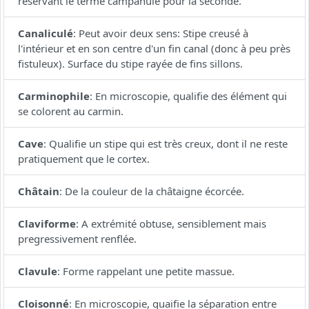
réservant le terme campanulé pour la seconde.
Canaliculé
:
Peut avoir deux sens: Stipe creusé à
l'intérieur et en son centre d'un fin canal (donc à peu près
fistuleux). Surface du stipe rayée de fins sillons.
Carminophile
:
En microscopie, qualifie des élément qui
se colorent au carmin.
Cave
:
Qualifie un stipe qui est très creux, dont il ne reste
pratiquement que le cortex.
Châtain
:
De la couleur de la châtaigne écorcée.
Claviforme
:
A extrémité obtuse, sensiblement mais
pregressivement renflée.
Clavule
:
Forme rappelant une petite massue.
Cloisonné
:
En microscopie, quaifie la séparation entre