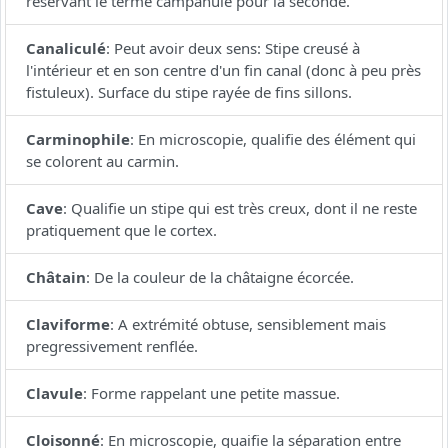
réservant le terme campanulé pour la seconde.
Canaliculé
:
Peut avoir deux sens: Stipe creusé à
l'intérieur et en son centre d'un fin canal (donc à peu près
fistuleux). Surface du stipe rayée de fins sillons.
Carminophile
:
En microscopie, qualifie des élément qui
se colorent au carmin.
Cave
:
Qualifie un stipe qui est très creux, dont il ne reste
pratiquement que le cortex.
Châtain
:
De la couleur de la châtaigne écorcée.
Claviforme
:
A extrémité obtuse, sensiblement mais
pregressivement renflée.
Clavule
:
Forme rappelant une petite massue.
Cloisonné
:
En microscopie, quaifie la séparation entre