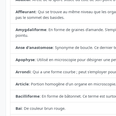
Affleurant
:
Qui se trouve au même niveau que les organe
pas le sommet des basides.
Amygdaliforme
:
En forme de graines d'amande. S'empl
pointu.
Anse d'anastomose
:
Synonyme de boucle. Ce dernier te
Apophyse
:
Utilisé en microscopie pour désigner une petit
Arrondi
:
Qui a une forme courbe ; peut s'employer pour 
Article
:
Portion homogène d'un organe en microscopie
Bacilliforme
:
En forme de bâtonnet. Ce terme est surtou
Bai
:
De couleur brun rouge.