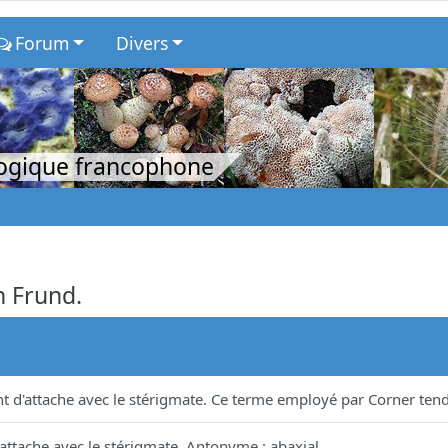
Forum
Divers
logique francophone
n Frund.
nt d'attache avec le stérigmate. Ce terme employé par Corner tend
'attache avec le stérigmate. Antonyme : abaxial.