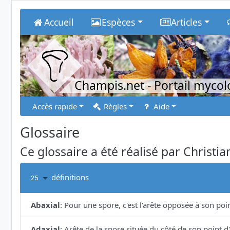
Accueil
Espèces
Articles
Champis.net
- Portail myco
Accès rapide
Règles
Aide
Glossaire
Ce glossaire a été réalisé par Christia
définitions
25
Abaxial
:
Pour une spore, c'est l'arête opposée à son poi
Adaxial
:
Arête de la spore située du côté de son point d