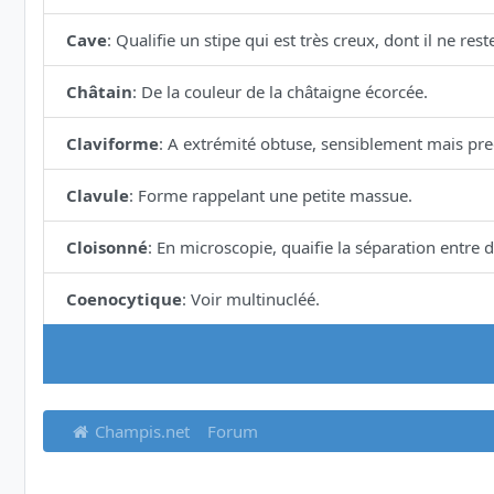
Cave
:
Qualifie un stipe qui est très creux, dont il ne re
Châtain
:
De la couleur de la châtaigne écorcée.
Claviforme
:
A extrémité obtuse, sensiblement mais pre
Clavule
:
Forme rappelant une petite massue.
Cloisonné
:
En microscopie, quaifie la séparation entre
Coenocytique
:
Voir multinucléé.
Champis.net
Forum