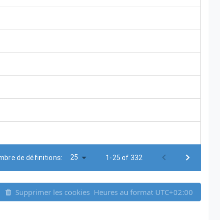
25
bre de définitions:
1-25 of 332
Supprimer les cookies
Heures au format
UTC+02:00