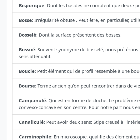
Bisporique
:
Dont les basides ne comptent que deux spor
Bosse
:
Irrégularité obtuse . Peut être, en particulier, u
Bosselé
:
Dont la surface présentent des bosses.
Bossué
:
Souvent synonyme de bosselé, nous préférons l
sens atténuatif.
Boucle
:
Petit élément qui de profil ressemble à une bouc
Bourse
:
Terme ancien qu'on peut rencontrer dans de vie
Campanulé
:
Qui est en forme de cloche. Le problème est
convexo-concave en son centre. Pour notre part nous e
Canaliculé
:
Peut avoir deux sens: Stipe creusé à l'intéri
Carminophile
:
En microscopie, qualifie des élément qu