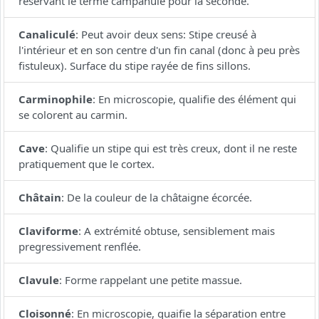
réservant le terme campanulé pour la seconde.
Canaliculé
:
Peut avoir deux sens: Stipe creusé à
l'intérieur et en son centre d'un fin canal (donc à peu près
fistuleux). Surface du stipe rayée de fins sillons.
Carminophile
:
En microscopie, qualifie des élément qui
se colorent au carmin.
Cave
:
Qualifie un stipe qui est très creux, dont il ne reste
pratiquement que le cortex.
Châtain
:
De la couleur de la châtaigne écorcée.
Claviforme
:
A extrémité obtuse, sensiblement mais
pregressivement renflée.
Clavule
:
Forme rappelant une petite massue.
Cloisonné
:
En microscopie, quaifie la séparation entre