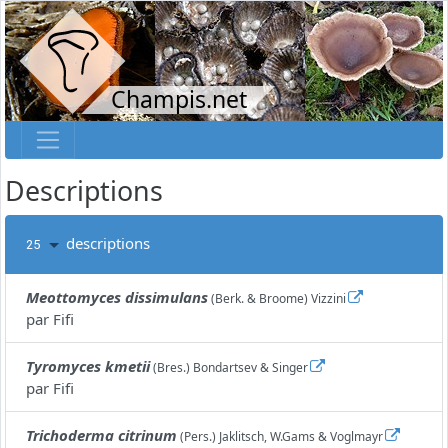
Champis.net
Descriptions
descriptions
25
Meottomyces dissimulans
(Berk. & Broome) Vizzini
par
Fifi
Tyromyces kmetii
(Bres.) Bondartsev & Singer
par
Fifi
Trichoderma citrinum
(Pers.) Jaklitsch, W.Gams & Voglmayr