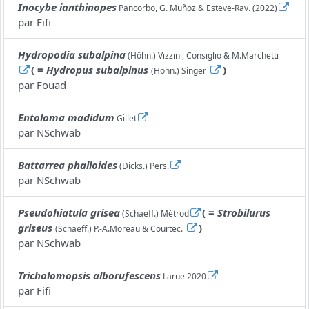
Inocybe ianthinopes
Pancorbo, G. Muñoz & Esteve-Rav. (2022)
par
Fifi
Hydropodia subalpina
(Höhn.) Vizzini, Consiglio & M.Marchetti
( =
Hydropus subalpinus
)
(Höhn.) Singer
par
Fouad
Entoloma madidum
Gillet
par
NSchwab
Battarrea phalloides
(Dicks.) Pers.
par
NSchwab
Pseudohiatula grisea
( =
Strobilurus
(Schaeff.) Métrod
griseus
)
(Schaeff.) P.-A.Moreau & Courtec.
par
NSchwab
Tricholomopsis alborufescens
Larue 2020
par
Fifi