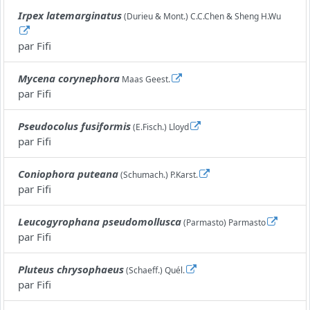
Irpex latemarginatus
(Durieu & Mont.) C.C.Chen & Sheng H.Wu
par
Fifi
Mycena corynephora
Maas Geest.
par
Fifi
Pseudocolus fusiformis
(E.Fisch.) Lloyd
par
Fifi
Coniophora puteana
(Schumach.) P.Karst.
par
Fifi
Leucogyrophana pseudomollusca
(Parmasto) Parmasto
par
Fifi
Pluteus chrysophaeus
(Schaeff.) Quél.
par
Fifi