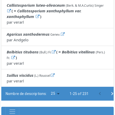
Callistosporium luteo-olivaceum
(Berk. & M.A.Curtis) Singer
( =
Callistosporium xanthophyllum var.
xanthophyllum
)
par
verarl
Agaricus xanthodermus
Genev.
par
Andgelo
Bolbitius titubans
( =
Bolbitius vitellinus
(Bull.) Fr.
(Pers.)
)
Fr.
par
verarl
Suillus viscidus
(L.) Roussel
par
verarl
25
Nombre de descriptions:
1-25 of 231