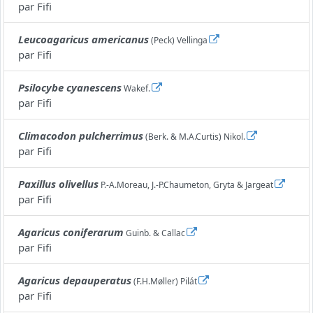
par
Fifi
Leucoagaricus americanus
(Peck) Vellinga
par
Fifi
Psilocybe cyanescens
Wakef.
par
Fifi
Climacodon pulcherrimus
(Berk. & M.A.Curtis) Nikol.
par
Fifi
Paxillus olivellus
P.-A.Moreau, J.-P.Chaumeton, Gryta & Jargeat
par
Fifi
Agaricus coniferarum
Guinb. & Callac
par
Fifi
Agaricus depauperatus
(F.H.Møller) Pilát
par
Fifi