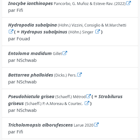
Inocybe ianthinopes
Pancorbo, G. Muñoz & Esteve-Rav. (2022)
par
Fifi
Hydropodia subalpina
(Höhn.) Vizzini, Consiglio & M.Marchetti
( =
Hydropus subalpinus
)
(Höhn.) Singer
par
Fouad
Entoloma madidum
Gillet
par
NSchwab
Battarrea phalloides
(Dicks.) Pers.
par
NSchwab
Pseudohiatula grisea
( =
Strobilurus
(Schaeff.) Métrod
griseus
)
(Schaeff.) P.-A.Moreau & Courtec.
par
NSchwab
Tricholomopsis alborufescens
Larue 2020
par
Fifi