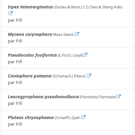
Irpex latemarginatus
(Durieu & Mont.) C.C.Chen & Sheng H.Wu
par
Fifi
Mycena corynephora
Maas Geest.
par
Fifi
Pseudocolus fusiformis
(E.Fisch.) Lloyd
par
Fifi
Coniophora puteana
(Schumach.) P.Karst.
par
Fifi
Leucogyrophana pseudomollusca
(Parmasto) Parmasto
par
Fifi
Pluteus chrysophaeus
(Schaeff.) Quél.
par
Fifi