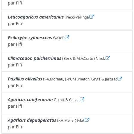
par
Fifi
Leucoagaricus americanus
(Peck) Vellinga
par
Fifi
Psilocybe cyanescens
Wakef.
par
Fifi
Climacodon pulcherrimus
(Berk. & M.A.Curtis) Nikol.
par
Fifi
Paxillus olivellus
P.-A.Moreau, J.-P.Chaumeton, Gryta & Jargeat
par
Fifi
Agaricus coniferarum
Guinb. & Callac
par
Fifi
Agaricus depauperatus
(F.H.Møller) Pilát
par
Fifi