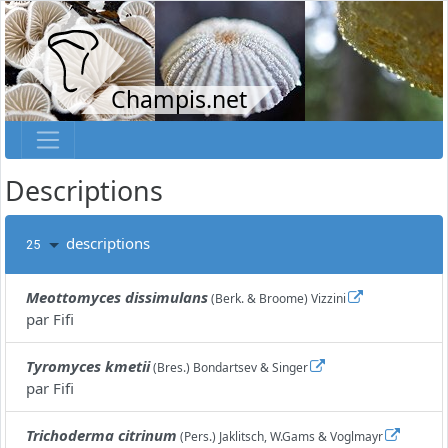
Champis.net
Descriptions
descriptions
25
Meottomyces dissimulans
(Berk. & Broome) Vizzini
par
Fifi
Tyromyces kmetii
(Bres.) Bondartsev & Singer
par
Fifi
Trichoderma citrinum
(Pers.) Jaklitsch, W.Gams & Voglmayr