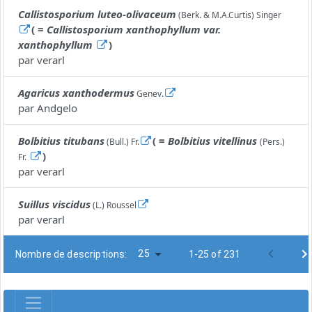
Callistosporium luteo-olivaceum
(Berk. & M.A.Curtis) Singer
( =
Callistosporium xanthophyllum var.
xanthophyllum
)
par
verarl
Agaricus xanthodermus
Genev.
par
Andgelo
Bolbitius titubans
( =
Bolbitius vitellinus
(Bull.) Fr.
(Pers.)
)
Fr.
par
verarl
Suillus viscidus
(L.) Roussel
par
verarl
25
Nombre de descriptions:
1-25 of 231