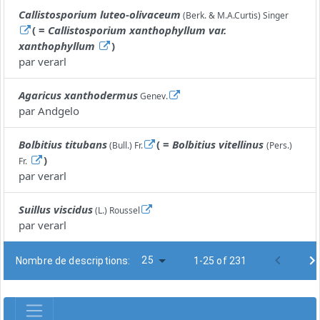
Callistosporium luteo-olivaceum
(Berk. & M.A.Curtis) Singer
( =
Callistosporium xanthophyllum var.
xanthophyllum
)
par
verarl
Agaricus xanthodermus
Genev.
par
Andgelo
Bolbitius titubans
( =
Bolbitius vitellinus
(Bull.) Fr.
(Pers.)
)
Fr.
par
verarl
Suillus viscidus
(L.) Roussel
par
verarl
25
Nombre de descriptions:
1-25 of 231