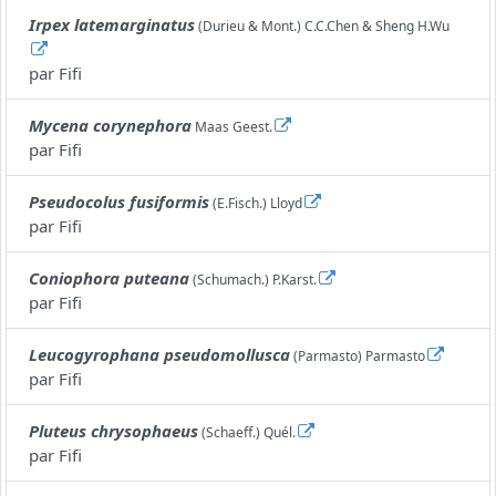
Irpex latemarginatus
(Durieu & Mont.) C.C.Chen & Sheng H.Wu
par
Fifi
Mycena corynephora
Maas Geest.
par
Fifi
Pseudocolus fusiformis
(E.Fisch.) Lloyd
par
Fifi
Coniophora puteana
(Schumach.) P.Karst.
par
Fifi
Leucogyrophana pseudomollusca
(Parmasto) Parmasto
par
Fifi
Pluteus chrysophaeus
(Schaeff.) Quél.
par
Fifi