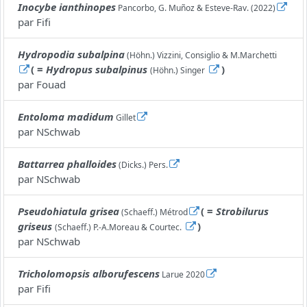
Inocybe ianthinopes
Pancorbo, G. Muñoz & Esteve-Rav. (2022)
par
Fifi
Hydropodia subalpina
(Höhn.) Vizzini, Consiglio & M.Marchetti
( =
Hydropus subalpinus
)
(Höhn.) Singer
par
Fouad
Entoloma madidum
Gillet
par
NSchwab
Battarrea phalloides
(Dicks.) Pers.
par
NSchwab
Pseudohiatula grisea
( =
Strobilurus
(Schaeff.) Métrod
griseus
)
(Schaeff.) P.-A.Moreau & Courtec.
par
NSchwab
Tricholomopsis alborufescens
Larue 2020
par
Fifi