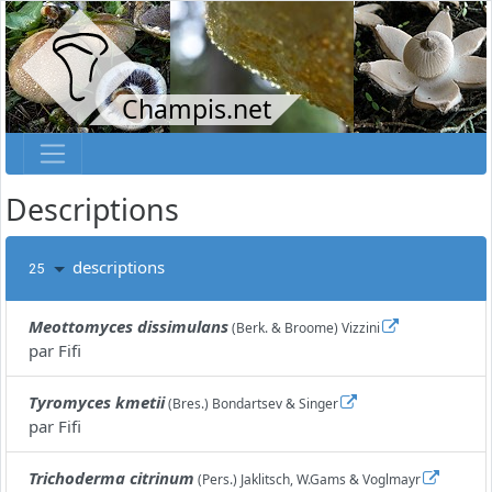
Champis.net
Descriptions
descriptions
25
Meottomyces dissimulans
(Berk. & Broome) Vizzini
par
Fifi
Tyromyces kmetii
(Bres.) Bondartsev & Singer
par
Fifi
Trichoderma citrinum
(Pers.) Jaklitsch, W.Gams & Voglmayr