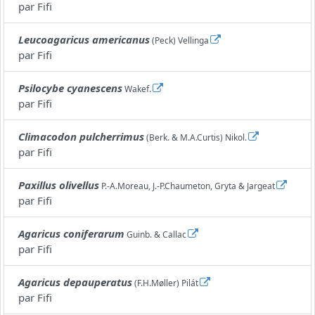
par
Fifi
Leucoagaricus americanus
(Peck) Vellinga
par
Fifi
Psilocybe cyanescens
Wakef.
par
Fifi
Climacodon pulcherrimus
(Berk. & M.A.Curtis) Nikol.
par
Fifi
Paxillus olivellus
P.-A.Moreau, J.-P.Chaumeton, Gryta & Jargeat
par
Fifi
Agaricus coniferarum
Guinb. & Callac
par
Fifi
Agaricus depauperatus
(F.H.Møller) Pilát
par
Fifi