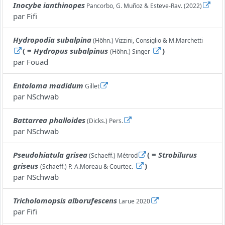
Inocybe ianthinopes
Pancorbo, G. Muñoz & Esteve-Rav. (2022)
par
Fifi
Hydropodia subalpina
(Höhn.) Vizzini, Consiglio & M.Marchetti
( =
Hydropus subalpinus
)
(Höhn.) Singer
par
Fouad
Entoloma madidum
Gillet
par
NSchwab
Battarrea phalloides
(Dicks.) Pers.
par
NSchwab
Pseudohiatula grisea
( =
Strobilurus
(Schaeff.) Métrod
griseus
)
(Schaeff.) P.-A.Moreau & Courtec.
par
NSchwab
Tricholomopsis alborufescens
Larue 2020
par
Fifi