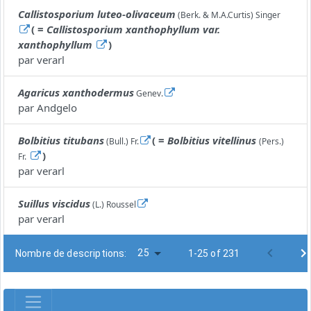
Callistosporium luteo-olivaceum
(Berk. & M.A.Curtis) Singer
( =
Callistosporium xanthophyllum var.
xanthophyllum
)
par
verarl
Agaricus xanthodermus
Genev.
par
Andgelo
Bolbitius titubans
( =
Bolbitius vitellinus
(Bull.) Fr.
(Pers.)
)
Fr.
par
verarl
Suillus viscidus
(L.) Roussel
par
verarl
25
Nombre de descriptions:
1-25 of 231