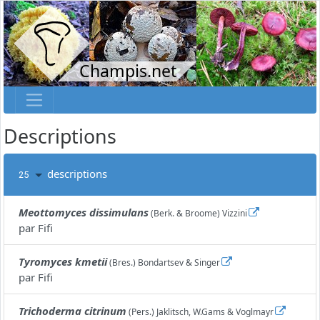
Champis.net
Descriptions
descriptions
25
Meottomyces dissimulans
(Berk. & Broome) Vizzini
par
Fifi
Tyromyces kmetii
(Bres.) Bondartsev & Singer
par
Fifi
Trichoderma citrinum
(Pers.) Jaklitsch, W.Gams & Voglmayr