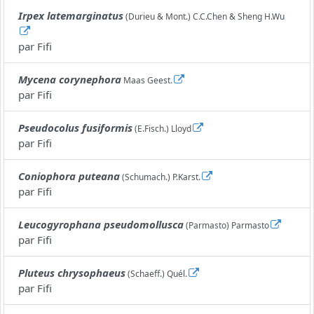
Irpex latemarginatus
(Durieu & Mont.) C.C.Chen & Sheng H.Wu
par
Fifi
Mycena corynephora
Maas Geest.
par
Fifi
Pseudocolus fusiformis
(E.Fisch.) Lloyd
par
Fifi
Coniophora puteana
(Schumach.) P.Karst.
par
Fifi
Leucogyrophana pseudomollusca
(Parmasto) Parmasto
par
Fifi
Pluteus chrysophaeus
(Schaeff.) Quél.
par
Fifi