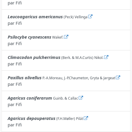
par
Fifi
Leucoagaricus americanus
(Peck) Vellinga
par
Fifi
Psilocybe cyanescens
Wakef.
par
Fifi
Climacodon pulcherrimus
(Berk. & M.A.Curtis) Nikol.
par
Fifi
Paxillus olivellus
P.-A.Moreau, J.-P.Chaumeton, Gryta & Jargeat
par
Fifi
Agaricus coniferarum
Guinb. & Callac
par
Fifi
Agaricus depauperatus
(F.H.Møller) Pilát
par
Fifi