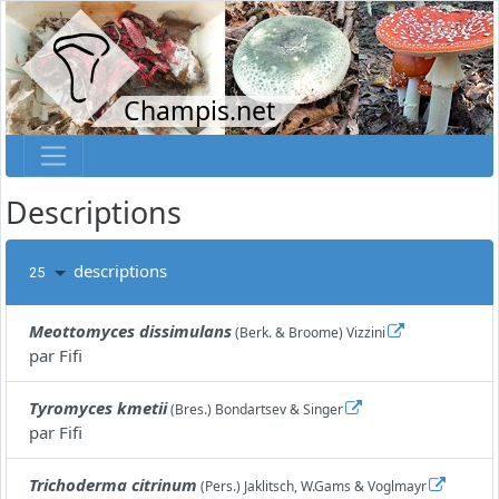
Champis.net
Descriptions
descriptions
25
Meottomyces dissimulans
(Berk. & Broome) Vizzini
par
Fifi
Tyromyces kmetii
(Bres.) Bondartsev & Singer
par
Fifi
Trichoderma citrinum
(Pers.) Jaklitsch, W.Gams & Voglmayr