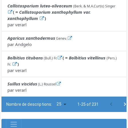
Callistosporium luteo-olivaceum
(Berk. & M.A.Curtis) Singer
( =
Callistosporium xanthophyllum var.
xanthophyllum
)
par
verarl
Agaricus xanthodermus
Genev.
par
Andgelo
Bolbitius titubans
( =
Bolbitius vitellinus
(Bull.) Fr.
(Pers.)
)
Fr.
par
verarl
Suillus viscidus
(L.) Roussel
par
verarl
25
Nombre de descriptions:
1-25 of 231