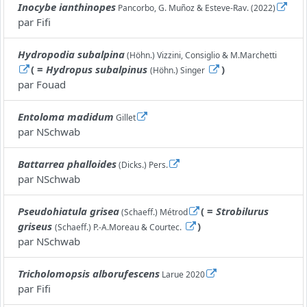
Inocybe ianthinopes
Pancorbo, G. Muñoz & Esteve-Rav. (2022)
par
Fifi
Hydropodia subalpina
(Höhn.) Vizzini, Consiglio & M.Marchetti
( =
Hydropus subalpinus
)
(Höhn.) Singer
par
Fouad
Entoloma madidum
Gillet
par
NSchwab
Battarrea phalloides
(Dicks.) Pers.
par
NSchwab
Pseudohiatula grisea
( =
Strobilurus
(Schaeff.) Métrod
griseus
)
(Schaeff.) P.-A.Moreau & Courtec.
par
NSchwab
Tricholomopsis alborufescens
Larue 2020
par
Fifi