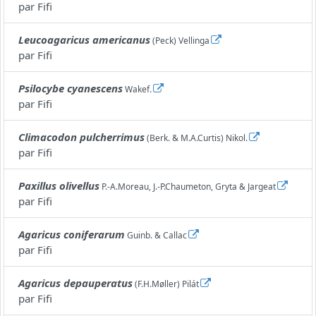
par
Fifi
Leucoagaricus americanus
(Peck) Vellinga
par
Fifi
Psilocybe cyanescens
Wakef.
par
Fifi
Climacodon pulcherrimus
(Berk. & M.A.Curtis) Nikol.
par
Fifi
Paxillus olivellus
P.-A.Moreau, J.-P.Chaumeton, Gryta & Jargeat
par
Fifi
Agaricus coniferarum
Guinb. & Callac
par
Fifi
Agaricus depauperatus
(F.H.Møller) Pilát
par
Fifi