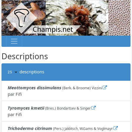
Champis.net
Descriptions
descriptions
25
Meottomyces dissimulans
(Berk. & Broome) Vizzini
par
Fifi
Tyromyces kmetii
(Bres.) Bondartsev & Singer
par
Fifi
Trichoderma citrinum
(Pers.) Jaklitsch, W.Gams & Voglmayr