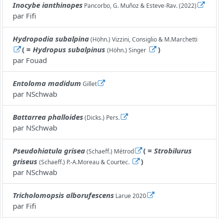
Inocybe ianthinopes
Pancorbo, G. Muñoz & Esteve-Rav. (2022)
par
Fifi
Hydropodia subalpina
(Höhn.) Vizzini, Consiglio & M.Marchetti
( =
Hydropus subalpinus
)
(Höhn.) Singer
par
Fouad
Entoloma madidum
Gillet
par
NSchwab
Battarrea phalloides
(Dicks.) Pers.
par
NSchwab
Pseudohiatula grisea
( =
Strobilurus
(Schaeff.) Métrod
griseus
)
(Schaeff.) P.-A.Moreau & Courtec.
par
NSchwab
Tricholomopsis alborufescens
Larue 2020
par
Fifi