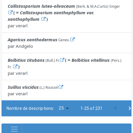
Callistosporium luteo-olivaceum
(Berk. & M.A.Curtis) Singer
( =
Callistosporium xanthophyllum var.
xanthophyllum
)
par
verarl
Agaricus xanthodermus
Genev.
par
Andgelo
Bolbitius titubans
( =
Bolbitius vitellinus
(Bull.) Fr.
(Pers.)
)
Fr.
par
verarl
Suillus viscidus
(L.) Roussel
par
verarl
25
Nombre de descriptions:
1-25 of 231