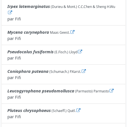
Irpex latemarginatus
(Durieu & Mont.) C.C.Chen & Sheng H.Wu
par
Fifi
Mycena corynephora
Maas Geest.
par
Fifi
Pseudocolus fusiformis
(E.Fisch.) Lloyd
par
Fifi
Coniophora puteana
(Schumach.) P.Karst.
par
Fifi
Leucogyrophana pseudomollusca
(Parmasto) Parmasto
par
Fifi
Pluteus chrysophaeus
(Schaeff.) Quél.
par
Fifi