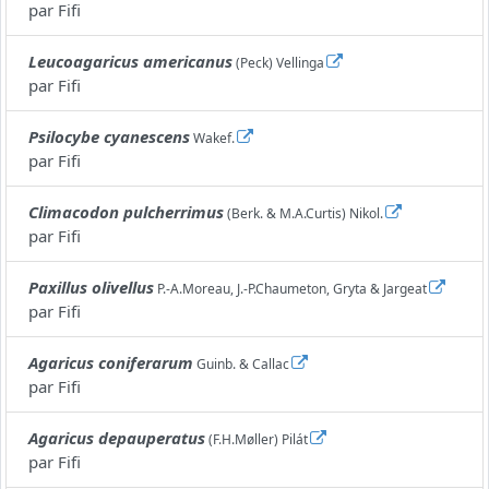
par
Fifi
Leucoagaricus americanus
(Peck) Vellinga
par
Fifi
Psilocybe cyanescens
Wakef.
par
Fifi
Climacodon pulcherrimus
(Berk. & M.A.Curtis) Nikol.
par
Fifi
Paxillus olivellus
P.-A.Moreau, J.-P.Chaumeton, Gryta & Jargeat
par
Fifi
Agaricus coniferarum
Guinb. & Callac
par
Fifi
Agaricus depauperatus
(F.H.Møller) Pilát
par
Fifi