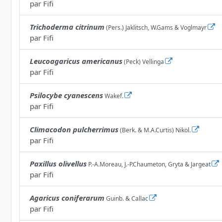
par
Fifi
Trichoderma citrinum
(Pers.) Jaklitsch, W.Gams & Voglmayr
par
Fifi
Leucoagaricus americanus
(Peck) Vellinga
par
Fifi
Psilocybe cyanescens
Wakef.
par
Fifi
Climacodon pulcherrimus
(Berk. & M.A.Curtis) Nikol.
par
Fifi
Paxillus olivellus
P.-A.Moreau, J.-P.Chaumeton, Gryta & Jargeat
par
Fifi
Agaricus coniferarum
Guinb. & Callac
par
Fifi