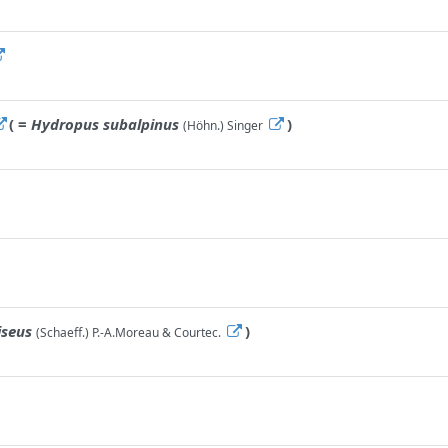
( =
Hydropus subalpinus
)
(Höhn.) Singer
iseus
)
(Schaeff.) P.-A.Moreau & Courtec.