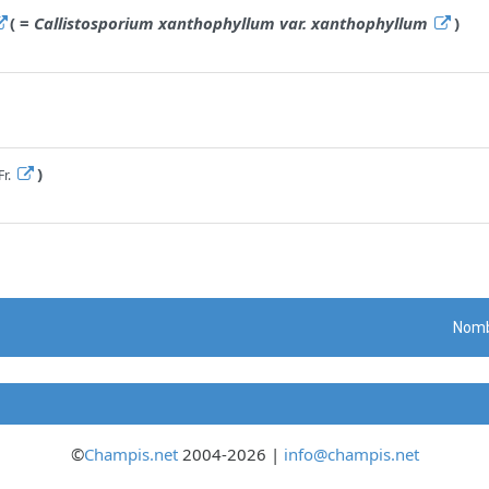
( =
Callistosporium xanthophyllum var. xanthophyllum
)
)
Fr.
Nomb
©
Champis.net
2004-2026 |
info@champis.net