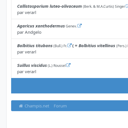
Callistosporium luteo-olivaceum
(Berk. & M.A.Curtis) Singer
par
verarl
Agaricus xanthodermus
Genev.
par
Andgelo
Bolbitius titubans
( =
Bolbitius vitellinus
(Bull.) Fr.
(Pers.) 
par
verarl
Suillus viscidus
(L.) Roussel
par
verarl
Champis.net
Forum