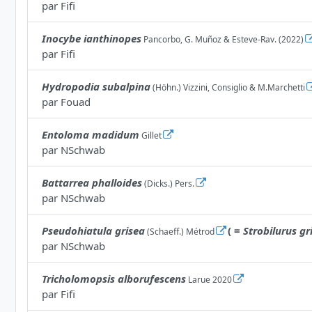
par
Fifi
Inocybe ianthinopes
Pancorbo, G. Muñoz & Esteve-Rav. (2022)
par
Fifi
Hydropodia subalpina
(Höhn.) Vizzini, Consiglio & M.Marchetti
par
Fouad
Entoloma madidum
Gillet
par
NSchwab
Battarrea phalloides
(Dicks.) Pers.
par
NSchwab
Pseudohiatula grisea
( =
Strobilurus gr
(Schaeff.) Métrod
par
NSchwab
Tricholomopsis alborufescens
Larue 2020
par
Fifi