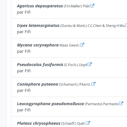
Agaricus depauperatus
(F.H.Møller) Pilát
par
Fifi
Irpex latemarginatus
(Durieu & Mont.) C.C.Chen & Sheng H.Wu
par
Fifi
Mycena corynephora
Maas Geest.
par
Fifi
Pseudocolus fusiformis
(E.Fisch.) Lloyd
par
Fifi
Coniophora puteana
(Schumach.) P.Karst.
par
Fifi
Leucogyrophana pseudomollusca
(Parmasto) Parmasto
par
Fifi
Pluteus chrysophaeus
(Schaeff.) Quél.