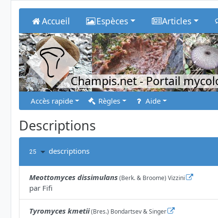
Accueil
Espèces
Articles
Champis.net
- Portail myco
Accès rapide
Règles
Aide
Descriptions
descriptions
25
Meottomyces dissimulans
(Berk. & Broome) Vizzini
par
Fifi
Tyromyces kmetii
(Bres.) Bondartsev & Singer