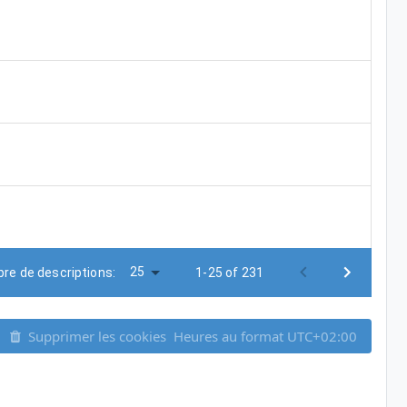
25
re de descriptions:
1-25 of 231
Supprimer les cookies
Heures au format
UTC+02:00