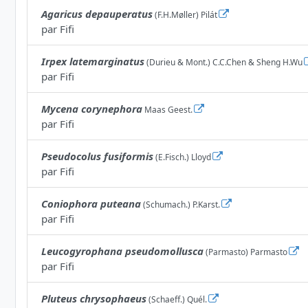
Agaricus depauperatus
(F.H.Møller) Pilát
par
Fifi
Irpex latemarginatus
(Durieu & Mont.) C.C.Chen & Sheng H.Wu
par
Fifi
Mycena corynephora
Maas Geest.
par
Fifi
Pseudocolus fusiformis
(E.Fisch.) Lloyd
par
Fifi
Coniophora puteana
(Schumach.) P.Karst.
par
Fifi
Leucogyrophana pseudomollusca
(Parmasto) Parmasto
par
Fifi
Pluteus chrysophaeus
(Schaeff.) Quél.