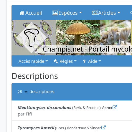
Accueil
Espèces
Articles
Champis.net
- Portail myco
Accès rapide
Règles
Aide
Descriptions
descriptions
25
Meottomyces dissimulans
(Berk. & Broome) Vizzini
par
Fifi
Tyromyces kmetii
(Bres.) Bondartsev & Singer