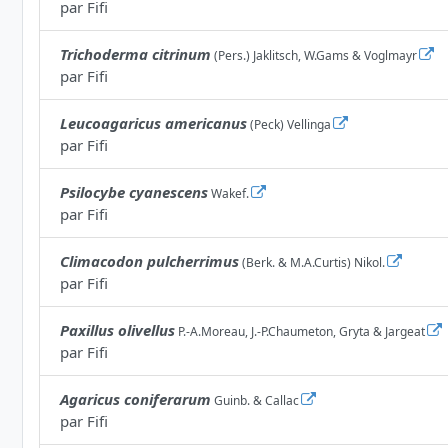
par
Fifi
Trichoderma citrinum
(Pers.) Jaklitsch, W.Gams & Voglmayr
par
Fifi
Leucoagaricus americanus
(Peck) Vellinga
par
Fifi
Psilocybe cyanescens
Wakef.
par
Fifi
Climacodon pulcherrimus
(Berk. & M.A.Curtis) Nikol.
par
Fifi
Paxillus olivellus
P.-A.Moreau, J.-P.Chaumeton, Gryta & Jargeat
par
Fifi
Agaricus coniferarum
Guinb. & Callac
par
Fifi