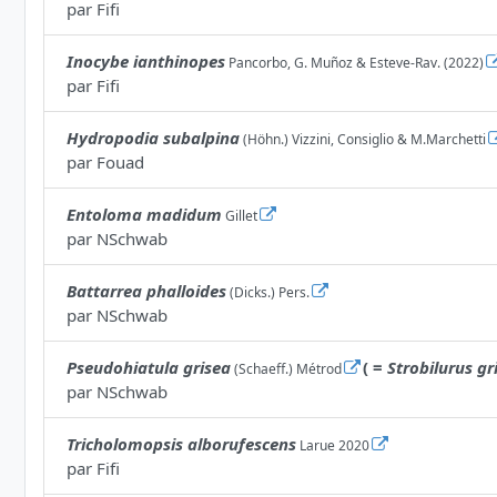
par
Fifi
Inocybe ianthinopes
Pancorbo, G. Muñoz & Esteve-Rav. (2022)
par
Fifi
Hydropodia subalpina
(Höhn.) Vizzini, Consiglio & M.Marchetti
par
Fouad
Entoloma madidum
Gillet
par
NSchwab
Battarrea phalloides
(Dicks.) Pers.
par
NSchwab
Pseudohiatula grisea
( =
Strobilurus gr
(Schaeff.) Métrod
par
NSchwab
Tricholomopsis alborufescens
Larue 2020
par
Fifi