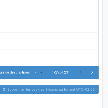
25
re de descriptions:
1-25 of 231
Supprimer les cookies
Heures au format
UTC+02:00