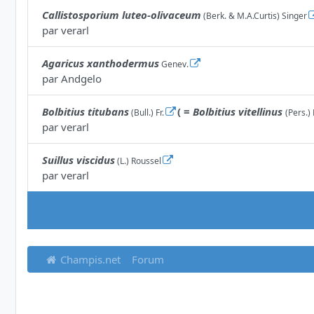
Callistosporium luteo-olivaceum
(Berk. & M.A.Curtis) Singer
par
verarl
Agaricus xanthodermus
Genev.
par
Andgelo
Bolbitius titubans
( =
Bolbitius vitellinus
(Bull.) Fr.
(Pers.) 
par
verarl
Suillus viscidus
(L.) Roussel
par
verarl
Champis.net
Forum