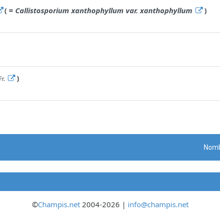
( =
Callistosporium xanthophyllum var. xanthophyllum
)
)
Fr.
Nomb
©
Champis.net
2004-2026 |
info@champis.net