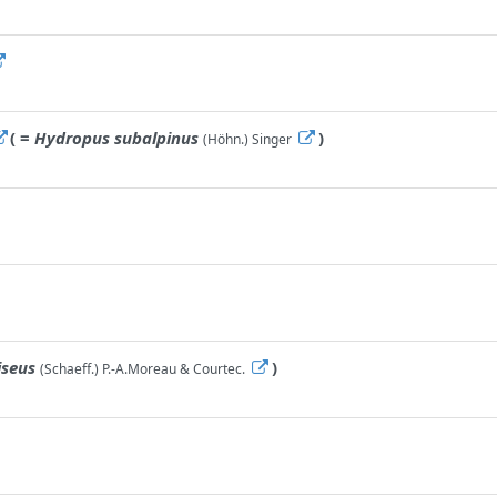
( =
Hydropus subalpinus
)
(Höhn.) Singer
iseus
)
(Schaeff.) P.-A.Moreau & Courtec.