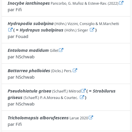
Inocybe ianthinopes
Pancorbo, G. Muñoz & Esteve-Rav. (2022)
par
Fifi
Hydropodia subalpina
(Höhn.) Vizzini, Consiglio & M.Marchetti
( =
Hydropus subalpinus
)
(Höhn.) Singer
par
Fouad
Entoloma madidum
Gillet
par
NSchwab
Battarrea phalloides
(Dicks.) Pers.
par
NSchwab
Pseudohiatula grisea
( =
Strobilurus
(Schaeff.) Métrod
griseus
)
(Schaeff.) P.-A.Moreau & Courtec.
par
NSchwab
Tricholomopsis alborufescens
Larue 2020
par
Fifi