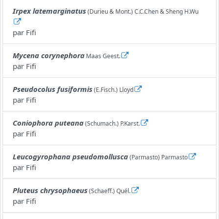
Irpex latemarginatus
(Durieu & Mont.) C.C.Chen & Sheng H.Wu
par
Fifi
Mycena corynephora
Maas Geest.
par
Fifi
Pseudocolus fusiformis
(E.Fisch.) Lloyd
par
Fifi
Coniophora puteana
(Schumach.) P.Karst.
par
Fifi
Leucogyrophana pseudomollusca
(Parmasto) Parmasto
par
Fifi
Pluteus chrysophaeus
(Schaeff.) Quél.
par
Fifi