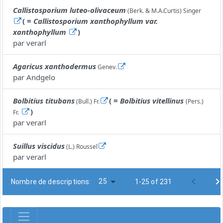
Callistosporium luteo-olivaceum
(Berk. & M.A.Curtis) Singer
( =
Callistosporium xanthophyllum var.
xanthophyllum
)
par
verarl
Agaricus xanthodermus
Genev.
par
Andgelo
Bolbitius titubans
( =
Bolbitius vitellinus
(Bull.) Fr.
(Pers.)
)
Fr.
par
verarl
Suillus viscidus
(L.) Roussel
par
verarl
25
Nombre de descriptions:
1-25 of 231