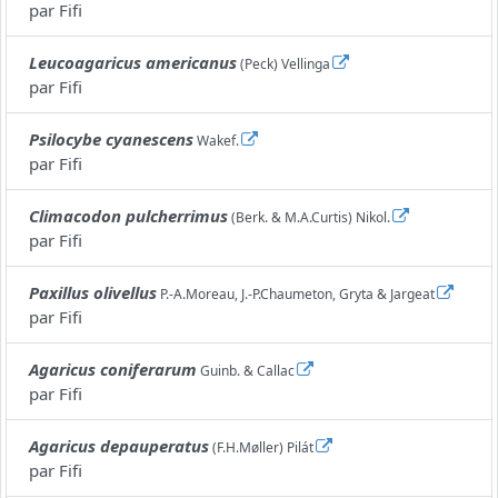
par
Fifi
Leucoagaricus americanus
(Peck) Vellinga
par
Fifi
Psilocybe cyanescens
Wakef.
par
Fifi
Climacodon pulcherrimus
(Berk. & M.A.Curtis) Nikol.
par
Fifi
Paxillus olivellus
P.-A.Moreau, J.-P.Chaumeton, Gryta & Jargeat
par
Fifi
Agaricus coniferarum
Guinb. & Callac
par
Fifi
Agaricus depauperatus
(F.H.Møller) Pilát
par
Fifi