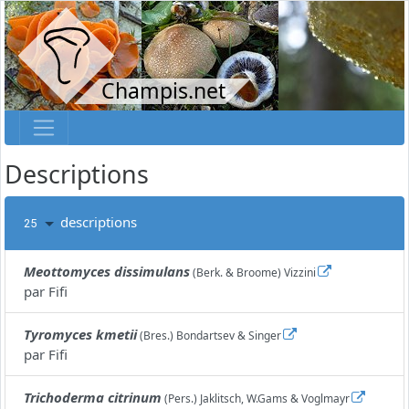
Champis.net
Descriptions
descriptions
25
Meottomyces dissimulans
(Berk. & Broome) Vizzini
par
Fifi
Tyromyces kmetii
(Bres.) Bondartsev & Singer
par
Fifi
Trichoderma citrinum
(Pers.) Jaklitsch, W.Gams & Voglmayr