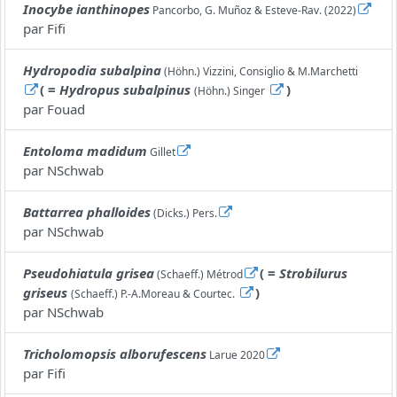
Inocybe ianthinopes
Pancorbo, G. Muñoz & Esteve-Rav. (2022)
par
Fifi
Hydropodia subalpina
(Höhn.) Vizzini, Consiglio & M.Marchetti
( =
Hydropus subalpinus
)
(Höhn.) Singer
par
Fouad
Entoloma madidum
Gillet
par
NSchwab
Battarrea phalloides
(Dicks.) Pers.
par
NSchwab
Pseudohiatula grisea
( =
Strobilurus
(Schaeff.) Métrod
griseus
)
(Schaeff.) P.-A.Moreau & Courtec.
par
NSchwab
Tricholomopsis alborufescens
Larue 2020
par
Fifi