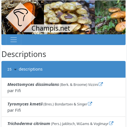
Champis.net
Descriptions
descriptions
25
Meottomyces dissimulans
(Berk. & Broome) Vizzini
par
Fifi
Tyromyces kmetii
(Bres.) Bondartsev & Singer
par
Fifi
Trichoderma citrinum
(Pers.) Jaklitsch, W.Gams & Voglmayr