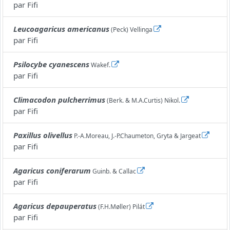
par
Fifi
Leucoagaricus americanus
(Peck) Vellinga
par
Fifi
Psilocybe cyanescens
Wakef.
par
Fifi
Climacodon pulcherrimus
(Berk. & M.A.Curtis) Nikol.
par
Fifi
Paxillus olivellus
P.-A.Moreau, J.-P.Chaumeton, Gryta & Jargeat
par
Fifi
Agaricus coniferarum
Guinb. & Callac
par
Fifi
Agaricus depauperatus
(F.H.Møller) Pilát
par
Fifi