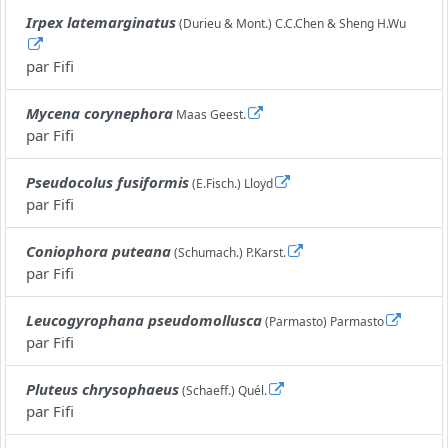
Irpex latemarginatus
(Durieu & Mont.) C.C.Chen & Sheng H.Wu
par
Fifi
Mycena corynephora
Maas Geest.
par
Fifi
Pseudocolus fusiformis
(E.Fisch.) Lloyd
par
Fifi
Coniophora puteana
(Schumach.) P.Karst.
par
Fifi
Leucogyrophana pseudomollusca
(Parmasto) Parmasto
par
Fifi
Pluteus chrysophaeus
(Schaeff.) Quél.
par
Fifi