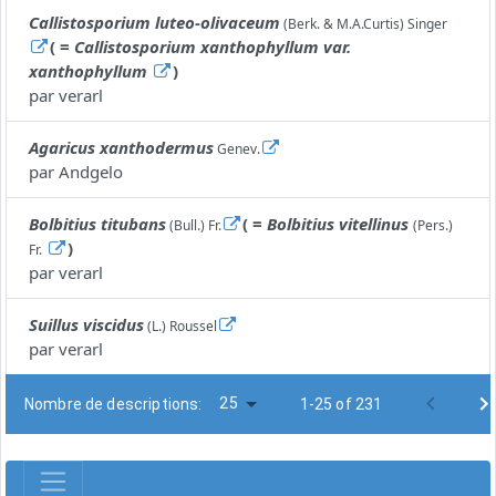
Callistosporium luteo-olivaceum
(Berk. & M.A.Curtis) Singer
( =
Callistosporium xanthophyllum var.
xanthophyllum
)
par
verarl
Agaricus xanthodermus
Genev.
par
Andgelo
Bolbitius titubans
( =
Bolbitius vitellinus
(Bull.) Fr.
(Pers.)
)
Fr.
par
verarl
Suillus viscidus
(L.) Roussel
par
verarl
25
Nombre de descriptions:
1-25 of 231