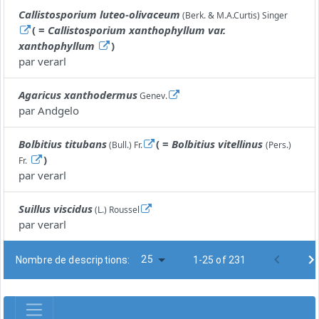
Callistosporium luteo-olivaceum
(Berk. & M.A.Curtis) Singer
( =
Callistosporium xanthophyllum var.
xanthophyllum
)
par
verarl
Agaricus xanthodermus
Genev.
par
Andgelo
Bolbitius titubans
( =
Bolbitius vitellinus
(Bull.) Fr.
(Pers.)
)
Fr.
par
verarl
Suillus viscidus
(L.) Roussel
par
verarl
25
Nombre de descriptions:
1-25 of 231