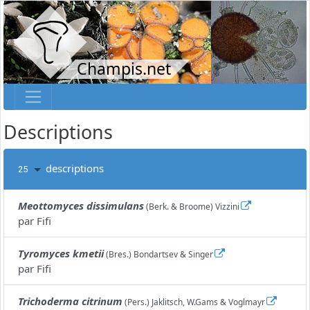
Champis.net
Descriptions
descriptions
25
Meottomyces dissimulans
(Berk. & Broome) Vizzini
par
Fifi
Tyromyces kmetii
(Bres.) Bondartsev & Singer
par
Fifi
Trichoderma citrinum
(Pers.) Jaklitsch, W.Gams & Voglmayr