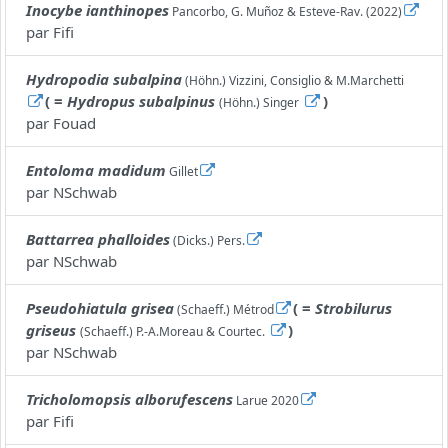
Inocybe ianthinopes
Pancorbo, G. Muñoz & Esteve-Rav. (2022)
par
Fifi
Hydropodia subalpina
(Höhn.) Vizzini, Consiglio & M.Marchetti
( =
Hydropus subalpinus
)
(Höhn.) Singer
par
Fouad
Entoloma madidum
Gillet
par
NSchwab
Battarrea phalloides
(Dicks.) Pers.
par
NSchwab
Pseudohiatula grisea
( =
Strobilurus
(Schaeff.) Métrod
griseus
)
(Schaeff.) P.-A.Moreau & Courtec.
par
NSchwab
Tricholomopsis alborufescens
Larue 2020
par
Fifi