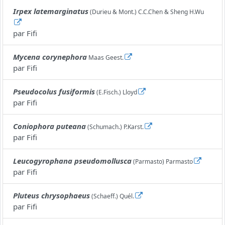
Irpex latemarginatus
(Durieu & Mont.) C.C.Chen & Sheng H.Wu
par
Fifi
Mycena corynephora
Maas Geest.
par
Fifi
Pseudocolus fusiformis
(E.Fisch.) Lloyd
par
Fifi
Coniophora puteana
(Schumach.) P.Karst.
par
Fifi
Leucogyrophana pseudomollusca
(Parmasto) Parmasto
par
Fifi
Pluteus chrysophaeus
(Schaeff.) Quél.
par
Fifi