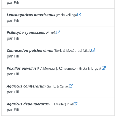
par
Fifi
Leucoagaricus americanus
(Peck) Vellinga
par
Fifi
Psilocybe cyanescens
Wakef.
par
Fifi
Climacodon pulcherrimus
(Berk. & M.A.Curtis) Nikol.
par
Fifi
Paxillus olivellus
P.-A.Moreau, J.-P.Chaumeton, Gryta & Jargeat
par
Fifi
Agaricus coniferarum
Guinb. & Callac
par
Fifi
Agaricus depauperatus
(F.H.Møller) Pilát
par
Fifi