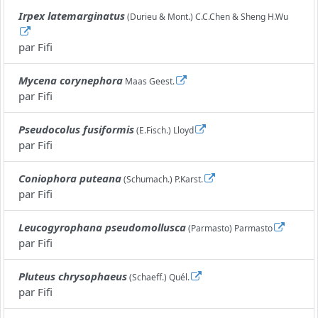
Irpex latemarginatus
(Durieu & Mont.) C.C.Chen & Sheng H.Wu
par
Fifi
Mycena corynephora
Maas Geest.
par
Fifi
Pseudocolus fusiformis
(E.Fisch.) Lloyd
par
Fifi
Coniophora puteana
(Schumach.) P.Karst.
par
Fifi
Leucogyrophana pseudomollusca
(Parmasto) Parmasto
par
Fifi
Pluteus chrysophaeus
(Schaeff.) Quél.
par
Fifi