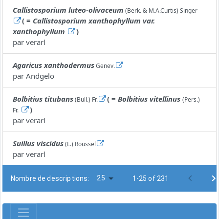
Callistosporium luteo-olivaceum
(Berk. & M.A.Curtis) Singer
( =
Callistosporium xanthophyllum var.
xanthophyllum
)
par
verarl
Agaricus xanthodermus
Genev.
par
Andgelo
Bolbitius titubans
( =
Bolbitius vitellinus
(Bull.) Fr.
(Pers.)
)
Fr.
par
verarl
Suillus viscidus
(L.) Roussel
par
verarl
25
Nombre de descriptions:
1-25 of 231