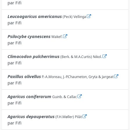
par
Fifi
Leucoagaricus americanus
(Peck) Vellinga
par
Fifi
Psilocybe cyanescens
Wakef.
par
Fifi
Climacodon pulcherrimus
(Berk. & M.A.Curtis) Nikol.
par
Fifi
Paxillus olivellus
P.-A.Moreau, J.-P.Chaumeton, Gryta & Jargeat
par
Fifi
Agaricus coniferarum
Guinb. & Callac
par
Fifi
Agaricus depauperatus
(F.H.Møller) Pilát
par
Fifi