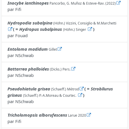
Inocybe ianthinopes
Pancorbo, G. Muñoz & Esteve-Rav. (2022)
par
Fifi
Hydropodia subalpina
(Höhn.) Vizzini, Consiglio & M.Marchetti
( =
Hydropus subalpinus
)
(Höhn.) Singer
par
Fouad
Entoloma madidum
Gillet
par
NSchwab
Battarrea phalloides
(Dicks.) Pers.
par
NSchwab
Pseudohiatula grisea
( =
Strobilurus
(Schaeff.) Métrod
griseus
)
(Schaeff.) P.-A.Moreau & Courtec.
par
NSchwab
Tricholomopsis alborufescens
Larue 2020
par
Fifi