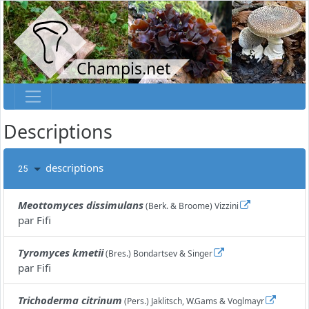
Champis.net
Descriptions
descriptions
25
Meottomyces dissimulans
(Berk. & Broome) Vizzini
par
Fifi
Tyromyces kmetii
(Bres.) Bondartsev & Singer
par
Fifi
Trichoderma citrinum
(Pers.) Jaklitsch, W.Gams & Voglmayr