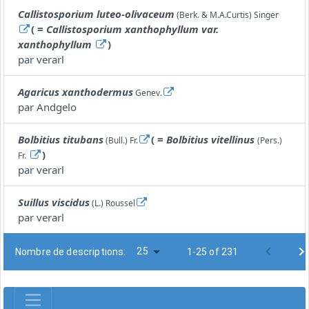
Callistosporium luteo-olivaceum
(Berk. & M.A.Curtis) Singer
( =
Callistosporium xanthophyllum var.
xanthophyllum
)
par
verarl
Agaricus xanthodermus
Genev.
par
Andgelo
Bolbitius titubans
( =
Bolbitius vitellinus
(Bull.) Fr.
(Pers.)
)
Fr.
par
verarl
Suillus viscidus
(L.) Roussel
par
verarl
25
Nombre de descriptions:
1-25 of 231