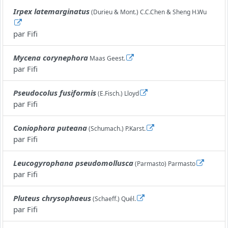
Irpex latemarginatus
(Durieu & Mont.) C.C.Chen & Sheng H.Wu
par
Fifi
Mycena corynephora
Maas Geest.
par
Fifi
Pseudocolus fusiformis
(E.Fisch.) Lloyd
par
Fifi
Coniophora puteana
(Schumach.) P.Karst.
par
Fifi
Leucogyrophana pseudomollusca
(Parmasto) Parmasto
par
Fifi
Pluteus chrysophaeus
(Schaeff.) Quél.
par
Fifi