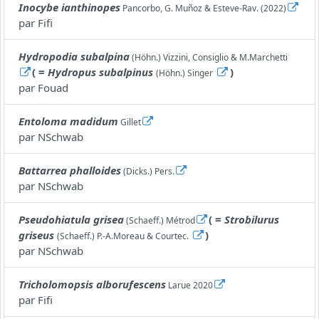
Inocybe ianthinopes
Pancorbo, G. Muñoz & Esteve-Rav. (2022)
par
Fifi
Hydropodia subalpina
(Höhn.) Vizzini, Consiglio & M.Marchetti
( =
Hydropus subalpinus
)
(Höhn.) Singer
par
Fouad
Entoloma madidum
Gillet
par
NSchwab
Battarrea phalloides
(Dicks.) Pers.
par
NSchwab
Pseudohiatula grisea
( =
Strobilurus
(Schaeff.) Métrod
griseus
)
(Schaeff.) P.-A.Moreau & Courtec.
par
NSchwab
Tricholomopsis alborufescens
Larue 2020
par
Fifi