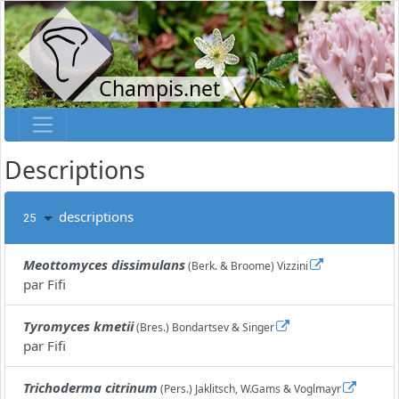
Champis.net
Descriptions
descriptions
25
Meottomyces dissimulans
(Berk. & Broome) Vizzini
par
Fifi
Tyromyces kmetii
(Bres.) Bondartsev & Singer
par
Fifi
Trichoderma citrinum
(Pers.) Jaklitsch, W.Gams & Voglmayr