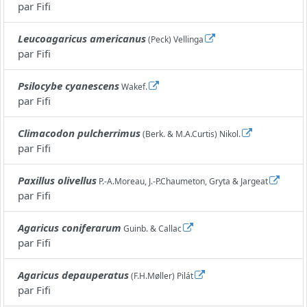
par
Fifi
Leucoagaricus americanus
(Peck) Vellinga
par
Fifi
Psilocybe cyanescens
Wakef.
par
Fifi
Climacodon pulcherrimus
(Berk. & M.A.Curtis) Nikol.
par
Fifi
Paxillus olivellus
P.-A.Moreau, J.-P.Chaumeton, Gryta & Jargeat
par
Fifi
Agaricus coniferarum
Guinb. & Callac
par
Fifi
Agaricus depauperatus
(F.H.Møller) Pilát
par
Fifi