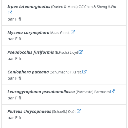
Irpex latemarginatus
(Durieu & Mont.) C.C.Chen & Sheng H.Wu
par
Fifi
Mycena corynephora
Maas Geest.
par
Fifi
Pseudocolus fusiformis
(E.Fisch.) Lloyd
par
Fifi
Coniophora puteana
(Schumach.) P.Karst.
par
Fifi
Leucogyrophana pseudomollusca
(Parmasto) Parmasto
par
Fifi
Pluteus chrysophaeus
(Schaeff.) Quél.
par
Fifi