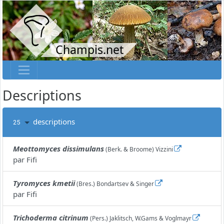
Champis.net
Descriptions
descriptions
25
Meottomyces dissimulans
(Berk. & Broome) Vizzini
par
Fifi
Tyromyces kmetii
(Bres.) Bondartsev & Singer
par
Fifi
Trichoderma citrinum
(Pers.) Jaklitsch, W.Gams & Voglmayr