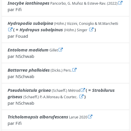
Inocybe ianthinopes
Pancorbo, G. Muñoz & Esteve-Rav. (2022)
par
Fifi
Hydropodia subalpina
(Höhn.) Vizzini, Consiglio & M.Marchetti
( =
Hydropus subalpinus
)
(Höhn.) Singer
par
Fouad
Entoloma madidum
Gillet
par
NSchwab
Battarrea phalloides
(Dicks.) Pers.
par
NSchwab
Pseudohiatula grisea
( =
Strobilurus
(Schaeff.) Métrod
griseus
)
(Schaeff.) P.-A.Moreau & Courtec.
par
NSchwab
Tricholomopsis alborufescens
Larue 2020
par
Fifi