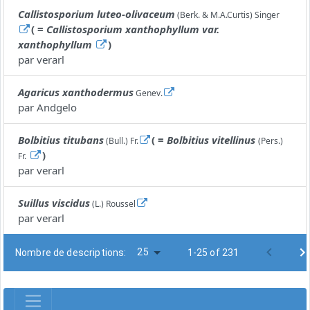
Callistosporium luteo-olivaceum
(Berk. & M.A.Curtis) Singer
( =
Callistosporium xanthophyllum var.
xanthophyllum
)
par
verarl
Agaricus xanthodermus
Genev.
par
Andgelo
Bolbitius titubans
( =
Bolbitius vitellinus
(Bull.) Fr.
(Pers.)
)
Fr.
par
verarl
Suillus viscidus
(L.) Roussel
par
verarl
25
Nombre de descriptions:
1-25 of 231