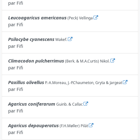
par
Fifi
Leucoagaricus americanus
(Peck) Vellinga
par
Fifi
Psilocybe cyanescens
Wakef.
par
Fifi
Climacodon pulcherrimus
(Berk. & M.A.Curtis) Nikol.
par
Fifi
Paxillus olivellus
P.-A.Moreau, J.-P.Chaumeton, Gryta & Jargeat
par
Fifi
Agaricus coniferarum
Guinb. & Callac
par
Fifi
Agaricus depauperatus
(F.H.Møller) Pilát
par
Fifi