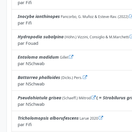
par
Fifi
Inocybe ianthinopes
Pancorbo, G. Muñoz & Esteve-Rav. (2022)
par
Fifi
Hydropodia subalpina
(Höhn.) Vizzini, Consiglio & M.Marchetti
par
Fouad
Entoloma madidum
Gillet
par
NSchwab
Battarrea phalloides
(Dicks.) Pers.
par
NSchwab
Pseudohiatula grisea
( =
Strobilurus gr
(Schaeff.) Métrod
par
NSchwab
Tricholomopsis alborufescens
Larue 2020
par
Fifi