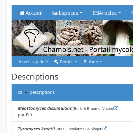
Accueil
Espèces
Articles
Champis.net
- Portail myco
Accès rapide
Règles
Aide
Descriptions
descriptions
25
Meottomyces dissimulans
(Berk. & Broome) Vizzini
par
Fifi
Tyromyces kmetii
(Bres.) Bondartsev & Singer