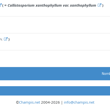
( =
Callistosporium xanthophyllum var. xanthophyllum
)
)
Fr.
Nomb
©
Champis.net
2004-2026 |
info@champis.net