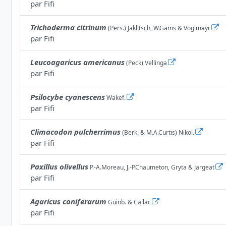
par
Fifi
Trichoderma citrinum
(Pers.) Jaklitsch, W.Gams & Voglmayr
par
Fifi
Leucoagaricus americanus
(Peck) Vellinga
par
Fifi
Psilocybe cyanescens
Wakef.
par
Fifi
Climacodon pulcherrimus
(Berk. & M.A.Curtis) Nikol.
par
Fifi
Paxillus olivellus
P.-A.Moreau, J.-P.Chaumeton, Gryta & Jargeat
par
Fifi
Agaricus coniferarum
Guinb. & Callac
par
Fifi