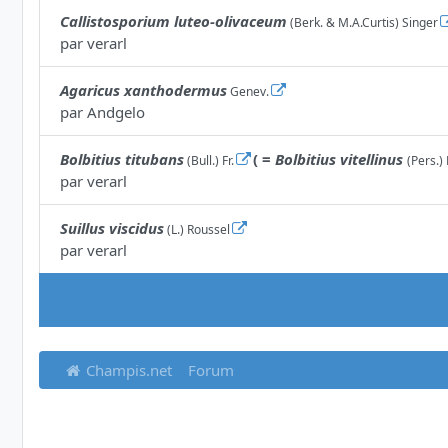
Callistosporium luteo-olivaceum
(Berk. & M.A.Curtis) Singer
par
verarl
Agaricus xanthodermus
Genev.
par
Andgelo
Bolbitius titubans
( =
Bolbitius vitellinus
(Bull.) Fr.
(Pers.) 
par
verarl
Suillus viscidus
(L.) Roussel
par
verarl
Champis.net
Forum