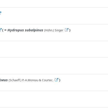
( =
Hydropus subalpinus
)
(Höhn.) Singer
iseus
)
(Schaeff.) P.-A.Moreau & Courtec.