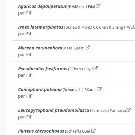
Agaricus depauperatus
(F.H.Møller) Pilát
par
Fifi
Irpex latemarginatus
(Durieu & Mont.) C.C.Chen & Sheng H.Wu
par
Fifi
Mycena corynephora
Maas Geest.
par
Fifi
Pseudocolus fusiformis
(E.Fisch.) Lloyd
par
Fifi
Coniophora puteana
(Schumach.) P.Karst.
par
Fifi
Leucogyrophana pseudomollusca
(Parmasto) Parmasto
par
Fifi
Pluteus chrysophaeus
(Schaeff.) Quél.