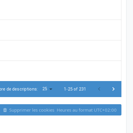
25
re de descriptions:
1-25 of 231
Supprimer les cookies
Heures au format
UTC+02:00