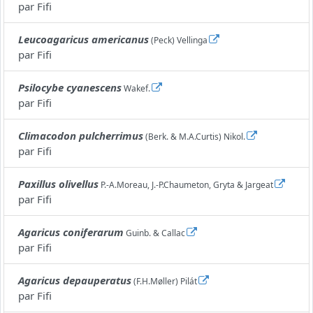
par
Fifi
Leucoagaricus americanus
(Peck) Vellinga
par
Fifi
Psilocybe cyanescens
Wakef.
par
Fifi
Climacodon pulcherrimus
(Berk. & M.A.Curtis) Nikol.
par
Fifi
Paxillus olivellus
P.-A.Moreau, J.-P.Chaumeton, Gryta & Jargeat
par
Fifi
Agaricus coniferarum
Guinb. & Callac
par
Fifi
Agaricus depauperatus
(F.H.Møller) Pilát
par
Fifi