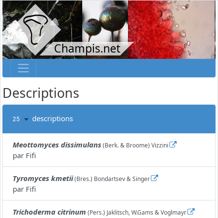
Champis.net
Descriptions
descriptions
25
Meottomyces dissimulans
(Berk. & Broome) Vizzini
par
Fifi
Tyromyces kmetii
(Bres.) Bondartsev & Singer
par
Fifi
Trichoderma citrinum
(Pers.) Jaklitsch, W.Gams & Voglmayr