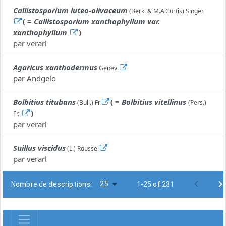
Callistosporium luteo-olivaceum
(Berk. & M.A.Curtis) Singer
( =
Callistosporium xanthophyllum var.
xanthophyllum
)
par
verarl
Agaricus xanthodermus
Genev.
par
Andgelo
Bolbitius titubans
( =
Bolbitius vitellinus
(Bull.) Fr.
(Pers.)
)
Fr.
par
verarl
Suillus viscidus
(L.) Roussel
par
verarl
25
Nombre de descriptions:
1-25 of 231