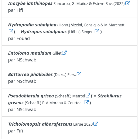
Inocybe ianthinopes
Pancorbo, G. Muñoz & Esteve-Rav. (2022)
par
Fifi
Hydropodia subalpina
(Höhn.) Vizzini, Consiglio & M.Marchetti
( =
Hydropus subalpinus
)
(Höhn.) Singer
par
Fouad
Entoloma madidum
Gillet
par
NSchwab
Battarrea phalloides
(Dicks.) Pers.
par
NSchwab
Pseudohiatula grisea
( =
Strobilurus
(Schaeff.) Métrod
griseus
)
(Schaeff.) P.-A.Moreau & Courtec.
par
NSchwab
Tricholomopsis alborufescens
Larue 2020
par
Fifi