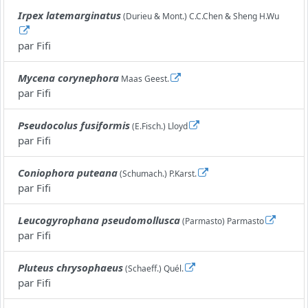
Irpex latemarginatus
(Durieu & Mont.) C.C.Chen & Sheng H.Wu
par
Fifi
Mycena corynephora
Maas Geest.
par
Fifi
Pseudocolus fusiformis
(E.Fisch.) Lloyd
par
Fifi
Coniophora puteana
(Schumach.) P.Karst.
par
Fifi
Leucogyrophana pseudomollusca
(Parmasto) Parmasto
par
Fifi
Pluteus chrysophaeus
(Schaeff.) Quél.
par
Fifi