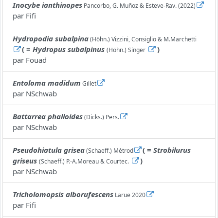
Inocybe ianthinopes
Pancorbo, G. Muñoz & Esteve-Rav. (2022)
par
Fifi
Hydropodia subalpina
(Höhn.) Vizzini, Consiglio & M.Marchetti
( =
Hydropus subalpinus
)
(Höhn.) Singer
par
Fouad
Entoloma madidum
Gillet
par
NSchwab
Battarrea phalloides
(Dicks.) Pers.
par
NSchwab
Pseudohiatula grisea
( =
Strobilurus
(Schaeff.) Métrod
griseus
)
(Schaeff.) P.-A.Moreau & Courtec.
par
NSchwab
Tricholomopsis alborufescens
Larue 2020
par
Fifi