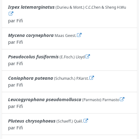
Irpex latemarginatus
(Durieu & Mont.) C.C.Chen & Sheng H.Wu
par
Fifi
Mycena corynephora
Maas Geest.
par
Fifi
Pseudocolus fusiformis
(E.Fisch.) Lloyd
par
Fifi
Coniophora puteana
(Schumach.) P.Karst.
par
Fifi
Leucogyrophana pseudomollusca
(Parmasto) Parmasto
par
Fifi
Pluteus chrysophaeus
(Schaeff.) Quél.
par
Fifi