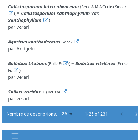
Callistosporium luteo-olivaceum
(Berk. & M.A.Curtis) Singer
( =
Callistosporium xanthophyllum var.
xanthophyllum
)
par
verarl
Agaricus xanthodermus
Genev.
par
Andgelo
Bolbitius titubans
( =
Bolbitius vitellinus
(Bull.) Fr.
(Pers.)
)
Fr.
par
verarl
Suillus viscidus
(L.) Roussel
par
verarl
25
Nombre de descriptions:
1-25 of 231