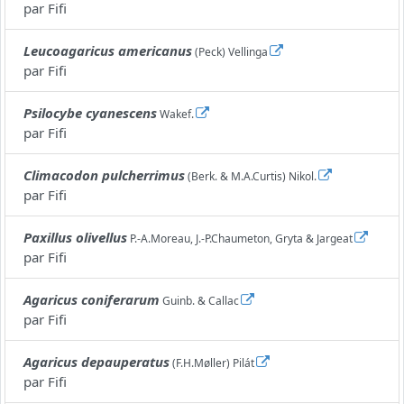
par
Fifi
Leucoagaricus americanus
(Peck) Vellinga
par
Fifi
Psilocybe cyanescens
Wakef.
par
Fifi
Climacodon pulcherrimus
(Berk. & M.A.Curtis) Nikol.
par
Fifi
Paxillus olivellus
P.-A.Moreau, J.-P.Chaumeton, Gryta & Jargeat
par
Fifi
Agaricus coniferarum
Guinb. & Callac
par
Fifi
Agaricus depauperatus
(F.H.Møller) Pilát
par
Fifi