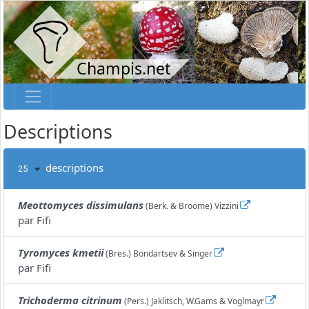
Champis.net
Descriptions
descriptions
25
Meottomyces dissimulans
(Berk. & Broome) Vizzini
par
Fifi
Tyromyces kmetii
(Bres.) Bondartsev & Singer
par
Fifi
Trichoderma citrinum
(Pers.) Jaklitsch, W.Gams & Voglmayr