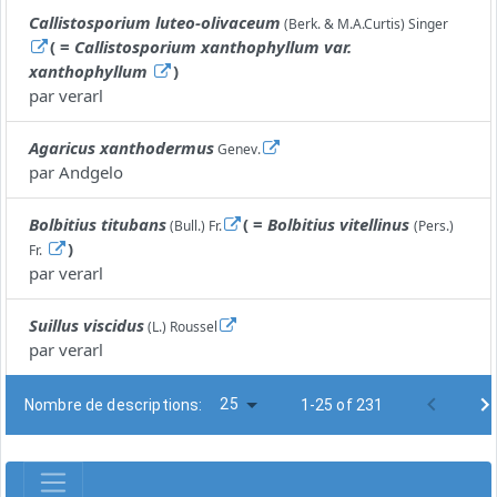
Callistosporium luteo-olivaceum
(Berk. & M.A.Curtis) Singer
( =
Callistosporium xanthophyllum var.
xanthophyllum
)
par
verarl
Agaricus xanthodermus
Genev.
par
Andgelo
Bolbitius titubans
( =
Bolbitius vitellinus
(Bull.) Fr.
(Pers.)
)
Fr.
par
verarl
Suillus viscidus
(L.) Roussel
par
verarl
25
Nombre de descriptions:
1-25 of 231