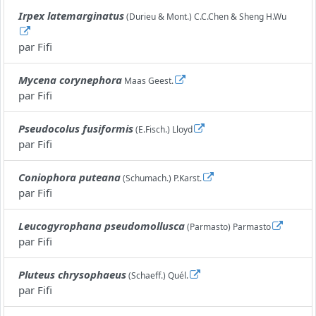
Irpex latemarginatus
(Durieu & Mont.) C.C.Chen & Sheng H.Wu
par
Fifi
Mycena corynephora
Maas Geest.
par
Fifi
Pseudocolus fusiformis
(E.Fisch.) Lloyd
par
Fifi
Coniophora puteana
(Schumach.) P.Karst.
par
Fifi
Leucogyrophana pseudomollusca
(Parmasto) Parmasto
par
Fifi
Pluteus chrysophaeus
(Schaeff.) Quél.
par
Fifi