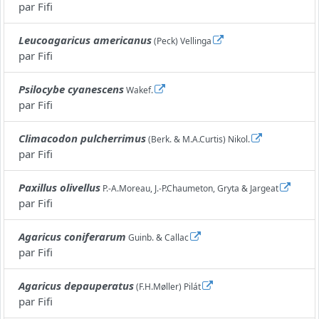
par
Fifi
Leucoagaricus americanus
(Peck) Vellinga
par
Fifi
Psilocybe cyanescens
Wakef.
par
Fifi
Climacodon pulcherrimus
(Berk. & M.A.Curtis) Nikol.
par
Fifi
Paxillus olivellus
P.-A.Moreau, J.-P.Chaumeton, Gryta & Jargeat
par
Fifi
Agaricus coniferarum
Guinb. & Callac
par
Fifi
Agaricus depauperatus
(F.H.Møller) Pilát
par
Fifi