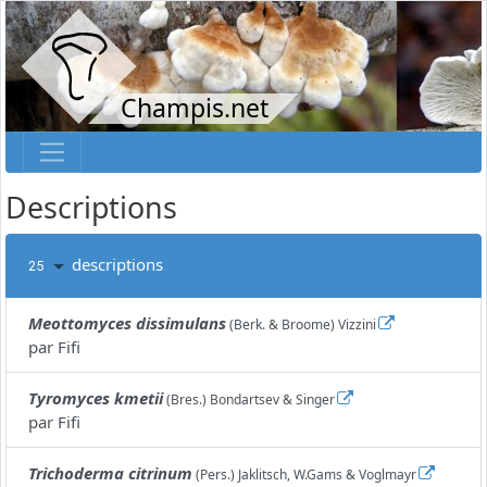
Champis.net
Descriptions
descriptions
25
Meottomyces dissimulans
(Berk. & Broome) Vizzini
par
Fifi
Tyromyces kmetii
(Bres.) Bondartsev & Singer
par
Fifi
Trichoderma citrinum
(Pers.) Jaklitsch, W.Gams & Voglmayr