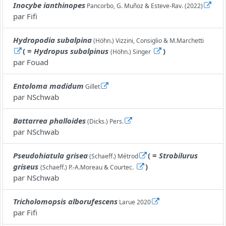
Inocybe ianthinopes
Pancorbo, G. Muñoz & Esteve-Rav. (2022)
par
Fifi
Hydropodia subalpina
(Höhn.) Vizzini, Consiglio & M.Marchetti
( =
Hydropus subalpinus
)
(Höhn.) Singer
par
Fouad
Entoloma madidum
Gillet
par
NSchwab
Battarrea phalloides
(Dicks.) Pers.
par
NSchwab
Pseudohiatula grisea
( =
Strobilurus
(Schaeff.) Métrod
griseus
)
(Schaeff.) P.-A.Moreau & Courtec.
par
NSchwab
Tricholomopsis alborufescens
Larue 2020
par
Fifi