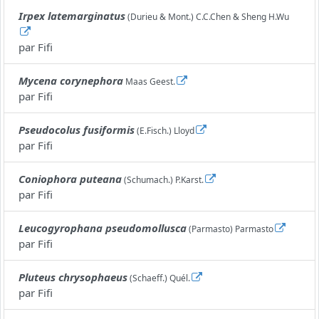
Irpex latemarginatus
(Durieu & Mont.) C.C.Chen & Sheng H.Wu
par
Fifi
Mycena corynephora
Maas Geest.
par
Fifi
Pseudocolus fusiformis
(E.Fisch.) Lloyd
par
Fifi
Coniophora puteana
(Schumach.) P.Karst.
par
Fifi
Leucogyrophana pseudomollusca
(Parmasto) Parmasto
par
Fifi
Pluteus chrysophaeus
(Schaeff.) Quél.
par
Fifi