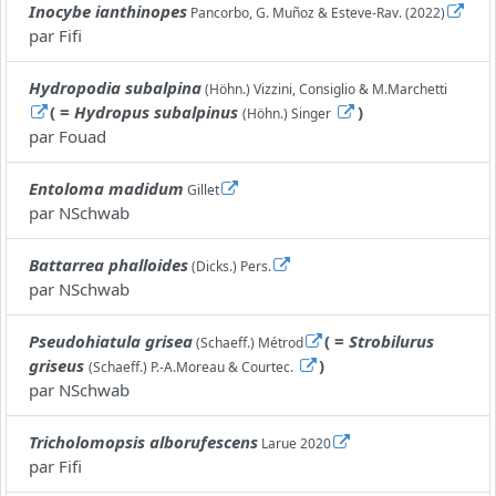
Inocybe ianthinopes
Pancorbo, G. Muñoz & Esteve-Rav. (2022)
par
Fifi
Hydropodia subalpina
(Höhn.) Vizzini, Consiglio & M.Marchetti
( =
Hydropus subalpinus
)
(Höhn.) Singer
par
Fouad
Entoloma madidum
Gillet
par
NSchwab
Battarrea phalloides
(Dicks.) Pers.
par
NSchwab
Pseudohiatula grisea
( =
Strobilurus
(Schaeff.) Métrod
griseus
)
(Schaeff.) P.-A.Moreau & Courtec.
par
NSchwab
Tricholomopsis alborufescens
Larue 2020
par
Fifi