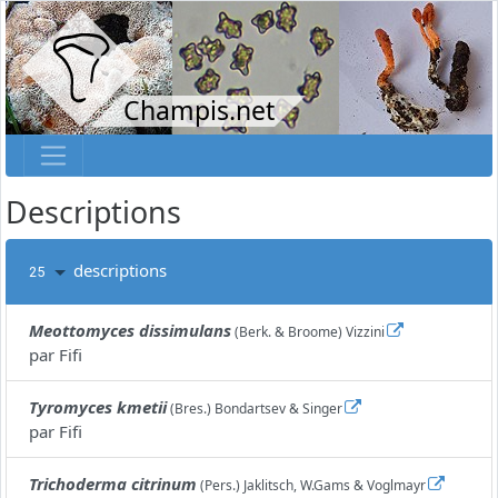
Champis.net
Descriptions
descriptions
25
Meottomyces dissimulans
(Berk. & Broome) Vizzini
par
Fifi
Tyromyces kmetii
(Bres.) Bondartsev & Singer
par
Fifi
Trichoderma citrinum
(Pers.) Jaklitsch, W.Gams & Voglmayr