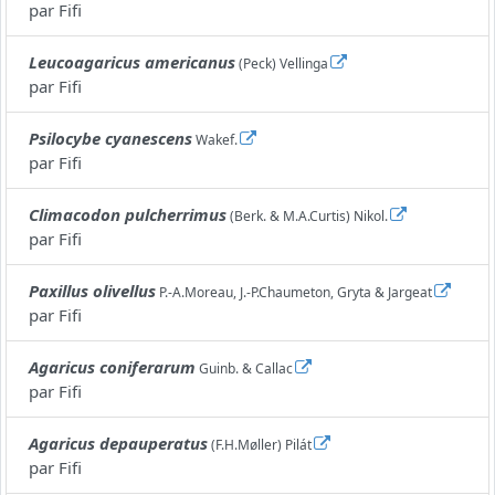
par
Fifi
Leucoagaricus americanus
(Peck) Vellinga
par
Fifi
Psilocybe cyanescens
Wakef.
par
Fifi
Climacodon pulcherrimus
(Berk. & M.A.Curtis) Nikol.
par
Fifi
Paxillus olivellus
P.-A.Moreau, J.-P.Chaumeton, Gryta & Jargeat
par
Fifi
Agaricus coniferarum
Guinb. & Callac
par
Fifi
Agaricus depauperatus
(F.H.Møller) Pilát
par
Fifi