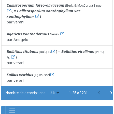
Callistosporium luteo-olivaceum
(Berk. & M.A.Curtis) Singer
( =
Callistosporium xanthophyllum var.
xanthophyllum
)
par
verarl
Agaricus xanthodermus
Genev.
par
Andgelo
Bolbitius titubans
( =
Bolbitius vitellinus
(Bull.) Fr.
(Pers.)
)
Fr.
par
verarl
Suillus viscidus
(L.) Roussel
par
verarl
25
Nombre de descriptions:
1-25 of 231