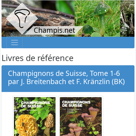
Champis.net
Livres de référence
Champignons de Suisse, Tome 1-6
par J. Breitenbach et F. Kränzlin (BK)