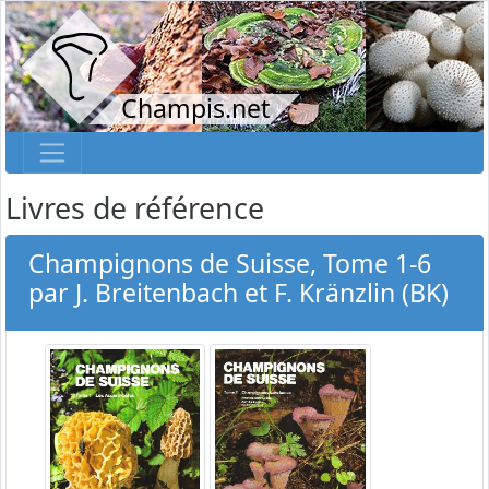
Champis.net
Livres de référence
Champignons de Suisse, Tome 1-6
par J. Breitenbach et F. Kränzlin (BK)