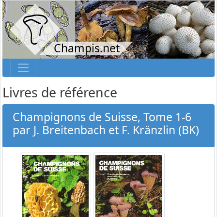
Champis.net
Livres de référence
Champignons de Suisse, Tome 1-6
par J. Breitenbach et F. Kränzlin (BK)