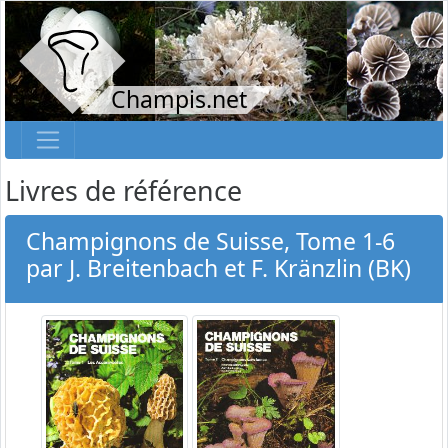
Champis.net
Livres de référence
Champignons de Suisse, Tome 1-6
par J. Breitenbach et F. Kränzlin (BK)