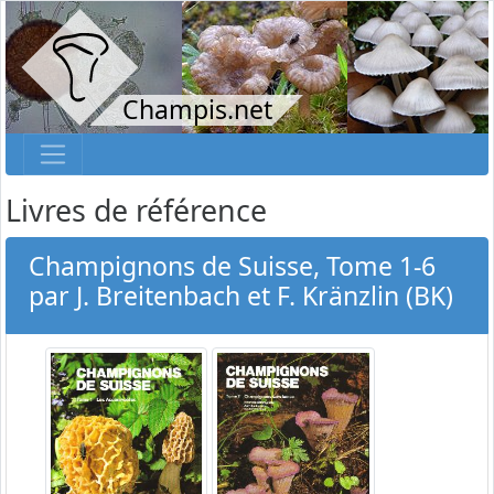
Champis.net
Livres de référence
Champignons de Suisse, Tome 1-6
par J. Breitenbach et F. Kränzlin (BK)