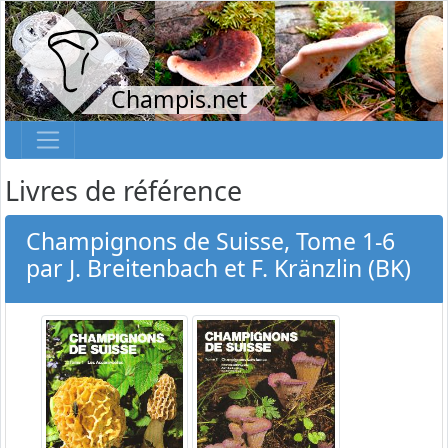
Champis.net
Livres de référence
Champignons de Suisse, Tome 1-6
par J. Breitenbach et F. Kränzlin (BK)