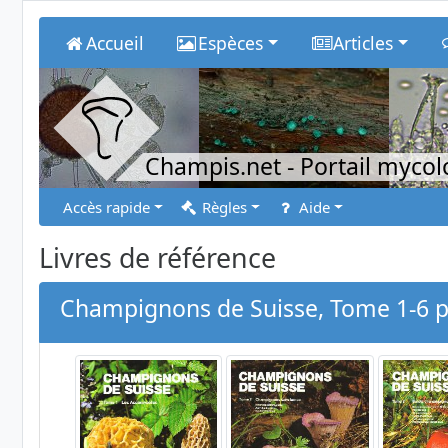
Accueil
Espèces
Articles
Champis.net
- Portail myco
Accès rapide
Règles
Aide
Livres de référence
Champignons de Suisse, Tome 1-6 par