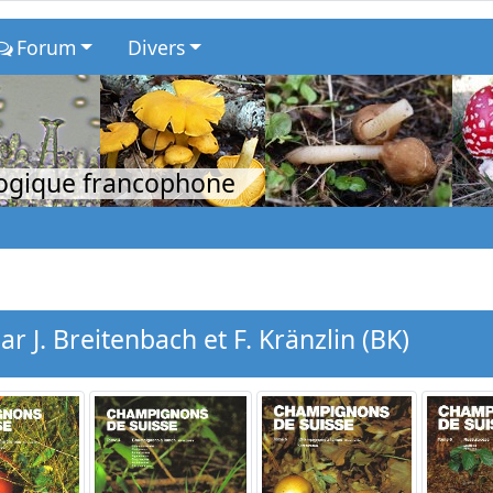
Forum
Divers
logique francophone
 J. Breitenbach et F. Kränzlin (BK)