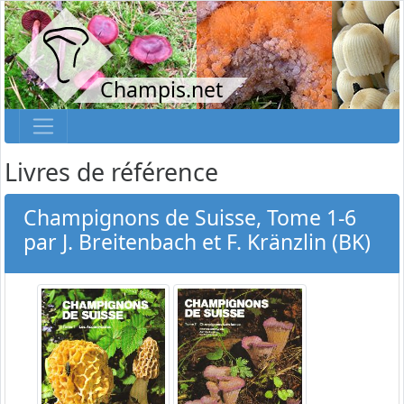
Champis.net
Livres de référence
Champignons de Suisse, Tome 1-6
par J. Breitenbach et F. Kränzlin (BK)