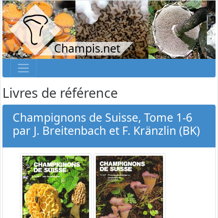
Champis.net
Livres de référence
Champignons de Suisse, Tome 1-6
par J. Breitenbach et F. Kränzlin (BK)