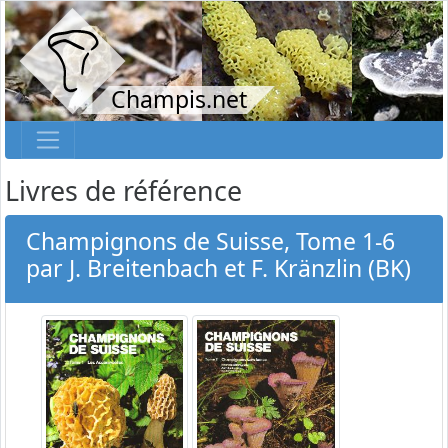
Champis.net
Livres de référence
Champignons de Suisse, Tome 1-6
par J. Breitenbach et F. Kränzlin (BK)