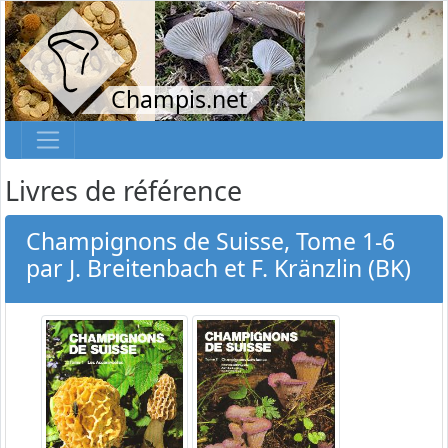
Champis.net
Livres de référence
Champignons de Suisse, Tome 1-6
par J. Breitenbach et F. Kränzlin (BK)