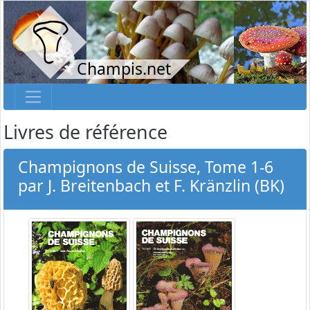
Champis.net
Livres de référence
Champignons de Suisse, Tome 1-6
par J. Breitenbach et F. Kränzlin (BK)