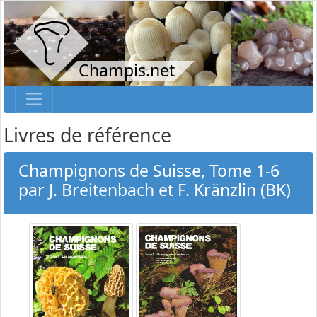
Champis.net
Livres de référence
Champignons de Suisse, Tome 1-6
par J. Breitenbach et F. Kränzlin (BK)