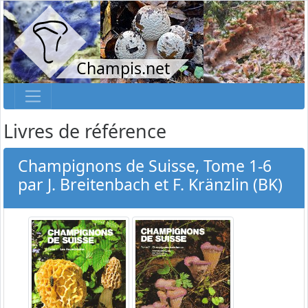
Champis.net
Livres de référence
Champignons de Suisse, Tome 1-6
par J. Breitenbach et F. Kränzlin (BK)