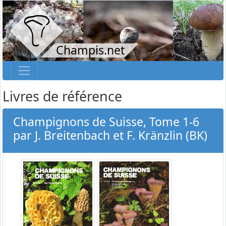
Champis.net
Livres de référence
Champignons de Suisse, Tome 1-6
par J. Breitenbach et F. Kränzlin (BK)