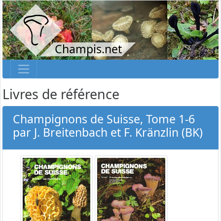
Champis.net
Livres de référence
Champignons de Suisse, Tome 1-6
par J. Breitenbach et F. Kränzlin (BK)