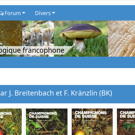
Forum
Divers
logique francophone
 J. Breitenbach et F. Kränzlin (BK)