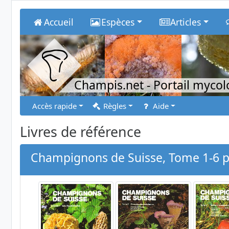
Accueil
Espèces
Articles
Champis.net
- Portail myco
Accès rapide
Règles
Aide
Livres de référence
Champignons de Suisse, Tome 1-6 par