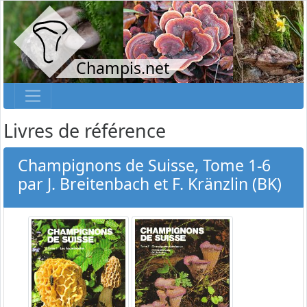
Champis.net
Livres de référence
Champignons de Suisse, Tome 1-6
par J. Breitenbach et F. Kränzlin (BK)