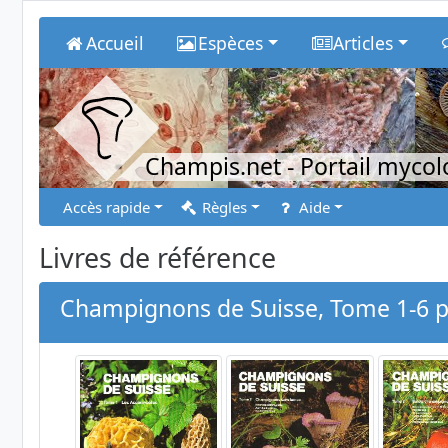
Accueil
Espèces
Articles
Champis.net
- Portail myco
Accès rapide
Règles
Aide
Livres de référence
Champignons de Suisse, Tome 1-6 par