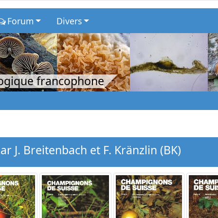
Forum
Divers
logique francophone
 J. Breitenbach et F. Kränzlin (BK)