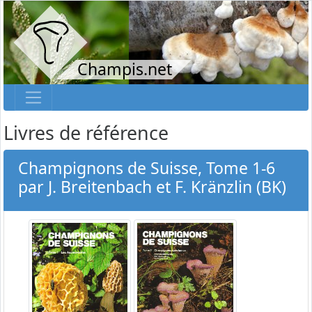
Champis.net
Livres de référence
Champignons de Suisse, Tome 1-6
par J. Breitenbach et F. Kränzlin (BK)